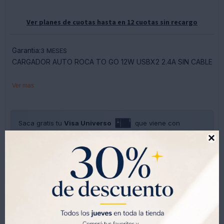
Ver planes de cuotas hasta en 12 cuotas sin recargo
Garantia:
3 MESES
CARGADOR AUTO ROCA TO GO 12W USBX2 2.4A SIN CABLE
Ver mas
Saca gratis tu
Visa Universo
que viene con
$1000 de regalo
y
30% OFF todos los jueves.

SOLO CON LA CÉDULA , GRATIS POR 1 AÑO .
SOLICITALA AQUÍ




Métodos y costos de envíos