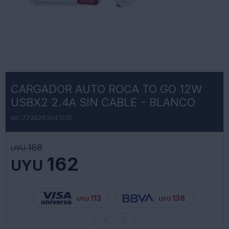
CARGADOR AUTO ROCA TO GO 12W
USBX2 2.4A SIN CABLE - BLANCO
7736263041025
168
UYU
162
UYU
113
138
UYU
UYU