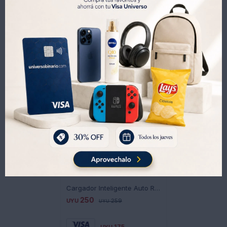
Productos que te pueden interesar
Cargador Inteligente Auto Roca To Go 20W Usb A Qc 3.0 Ub - BLANCO
250
UYU
259
UYU
175