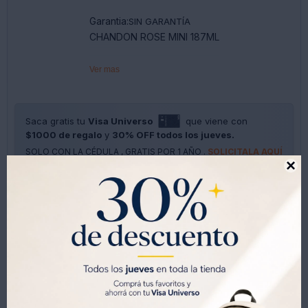
Garantia:
SIN GARANTÍA
CHANDON ROSE MINI 187ML
Ver mas
Saca gratis tu
Visa Universo
que viene con
$1000 de regalo
y
30% OFF todos los jueves.
SOLO CON LA CÉDULA , GRATIS POR 1 AÑO .
SOLICITALA AQUÍ





Métodos y costos de envíos