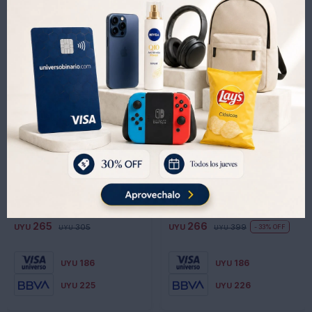
Productos que te pueden interesar
Vino Brisas del Este Tannat
Vino Don Pascual Varietal Chardonay - CHARDONNAY
265
266
UYU
305
UYU
399
33
UYU
UYU
186
186
UYU
UYU
225
226
UYU
UYU