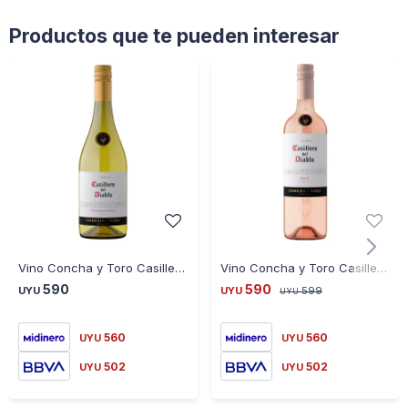
Productos que te pueden interesar
Vino Concha y Toro Casillero del Diablo Chardonnay
Vino Concha y Toro Casillero del Diablo Rose Decorada
590
590
UYU
UYU
599
UYU
560
560
UYU
UYU
502
502
UYU
UYU