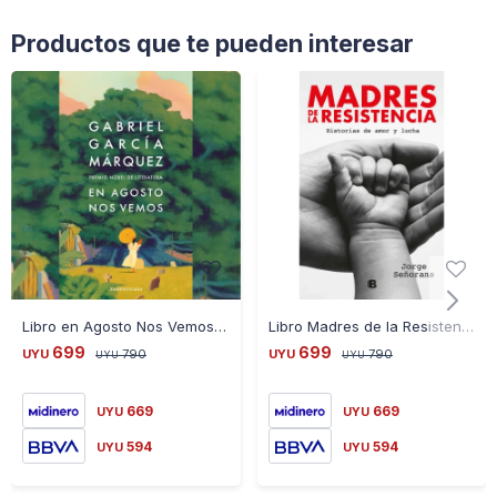
Productos que te pueden interesar
Libro en Agosto Nos Vemos García Márquez
Libro Madres de la Resistencia Jorge Señorans
699
699
UYU
790
UYU
790
UYU
UYU
669
669
UYU
UYU
594
594
UYU
UYU