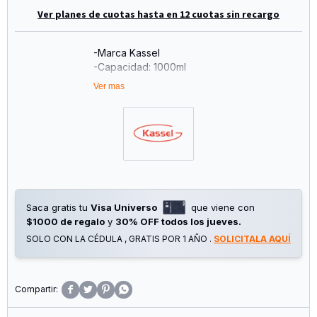
Ver planes de cuotas hasta en 12 cuotas sin recargo
-Marca Kassel
-Capacidad: 1000ml
-Longitud Del Cable 1 Metro
Ver mas
-Pico Vertedor
- Color Acero Inox Y Negro
-Recoge Cable
-Fácil Lavado
-Garantia: 3 Años
Saca gratis tu
Visa Universo
que viene con
$1000 de regalo
y
30% OFF todos los jueves.
SOLO CON LA CÉDULA , GRATIS POR 1 AÑO .
SOLICITALA AQUÍ



