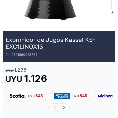
Exprimidor de Jugos Kassel KS-
EXC1LINOX13
4891880028767
1.236
UYU
1.126
UYU
845
845
UYU
UYU