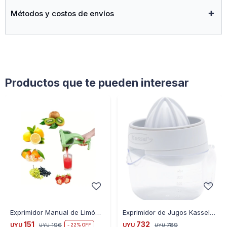
Métodos y costos de envíos
Productos que te pueden interesar
Exprimidor Manual de Limón GD-8 - VERDE
Exprimidor de Jugos Kassel 1 Litro 30w
151
732
UYU
196
UYU
789
22
UYU
UYU