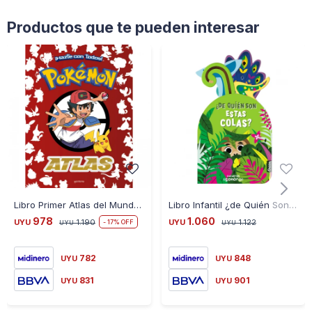
Productos que te pueden interesar
Libro Primer Atlas del Mundo Pokémon
Libro Infantil ¿de Quién Son Estas Colas?
978
1.060
UYU
1.190
UYU
1.122
17
UYU
UYU
782
848
UYU
UYU
831
901
UYU
UYU