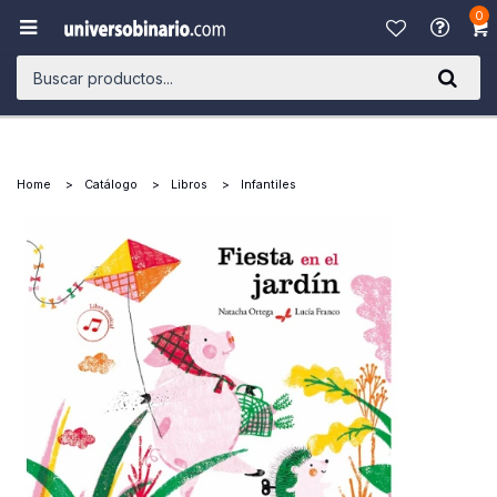
0

Home
Catálogo
Libros
Infantiles