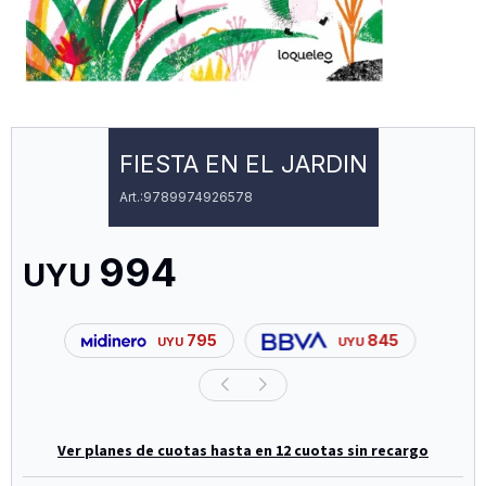
FIESTA EN EL JARDIN
9789974926578
994
UYU
795
845
UYU
UYU
Ver planes de cuotas hasta en 12 cuotas sin recargo