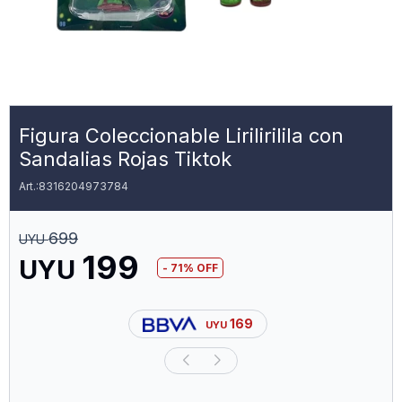
Figura Coleccionable Lirilirilila con
Sandalias Rojas Tiktok
8316204973784
699
UYU
199
UYU
71
169
UYU