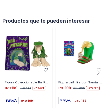
Productos que te pueden interesar
Figura Coleccionable Brr Patapim 13CM Tiktok
Figura Lirilirilila con Sandalias 13CM Tiktok
199
199
UYU
699
UYU
699
71
71
UYU
UYU
169
169
UYU
UYU