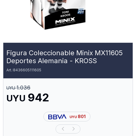
Figura Coleccionable Minix MX11605
Deportes Alemania - KROSS
8436605111605
1.036
UYU
942
UYU
801
UYU