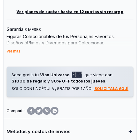
Ver planes de cuotas hasta en 12 cuotas sin recargo
Garantia:
3 MESES
Figuras Coleccionables de tus Personajes Favoritos.
Diseños óPtimos y Divertidos para Coleccionar.
12 cm de Altura. Estas Mini Figuras Encajan en Tu Vitrina o en
Ver mas
Tu Escritorio.
el Regalo Adecuado para los Más Fanáticos!!!
descubrí el Universo de las Figuras Minix: Futbolistas, íConos
de la Música, Personajes Especiales, Anime, Cine y Tv
Saca gratis tu
Visa Universo
que viene con
Series.
$1000 de regalo
y
30% OFF todos los jueves.
SOLO CON LA CÉDULA , GRATIS POR 1 AÑO .
SOLICITALA AQUÍ




Métodos y costos de envíos