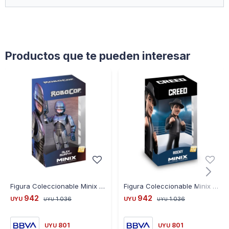
Productos que te pueden interesar
Figura Coleccionable Minix MX15276 Robocop Alex Murphy Ub
Figura Coleccionable Minix Creed Rocky In Leather Ub
942
942
UYU
1.036
UYU
1.036
UYU
UYU
801
801
UYU
UYU