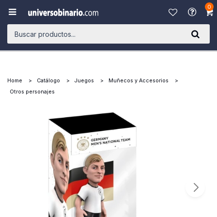
0

Home
Catálogo
Juegos
Muñecos y Accesorios
Otros personajes