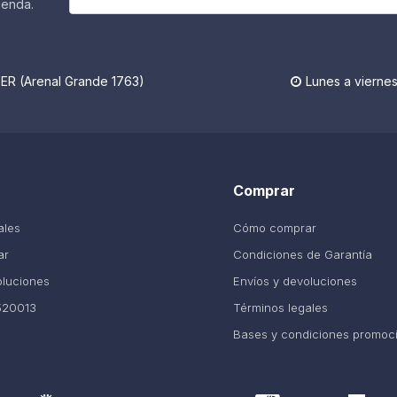
ienda.
R (Arenal Grande 1763)
Lunes a viernes

Comprar
ales
Cómo comprar
ar
Condiciones de Garantía
oluciones
Envíos y devoluciones
520013
Términos legales
Bases y condiciones promoc