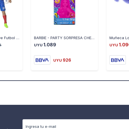
Figura Coleccionable De Futbol 83552 20Cm Barcelona Ub - LAMINE-YAMAL
BARBIE - PARTY SORPRESA CHELSEA
1.089
1.0
4
UYU
UYU
926
UYU