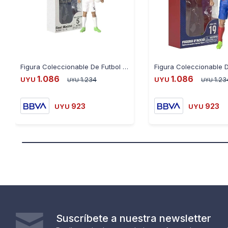
Figura Coleccionable De Futbol 83613 20Cm Real Madrid Ub - BELLINGHAM
1.086
1.086
UYU
1.234
UYU
1.23
UYU
UYU
923
923
UYU
UYU
Suscríbete a nuestra newsletter