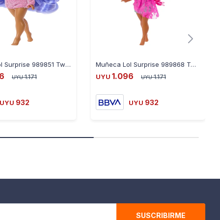
Muñeca Lol Surprise 989851 Tween Bailey 15Cm Ub
Muñeca Lol Surprise 989868 Tween Cora
96
1.096
1.171
UYU
1.171
UYU
UYU
932
932
UYU
UYU
SUSCRIBIRME