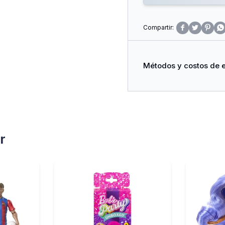




Métodos y costos de 
r