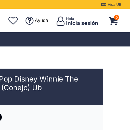
Visa UB
0
Ayuda
 Pop Disney Winnie The
 (Conejo) Ub
0