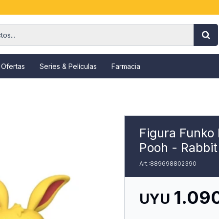
 Ofertas
Series & Películas
Farmacia
Figura Funko
Pooh - Rabbit
889698802390
1.09
UYU