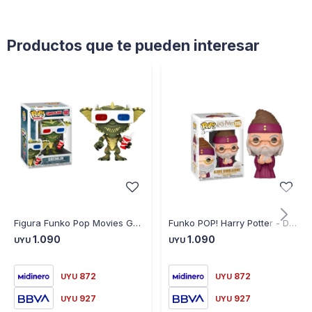
Productos que te pueden interesar
Figura Funko Pop Movies Gremlin con Lentes 3D
Funko POP! Harry Potter - Dumbledore w/Baby Harry N° 115
1.090
1.090
UYU
UYU
872
872
UYU
UYU
927
927
UYU
UYU