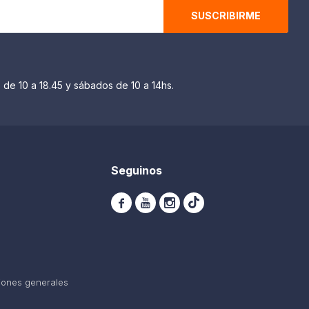
SUSCRIBIRME
 de 10 a 18.45 y sábados de 10 a 14hs.
Seguinos



iones generales