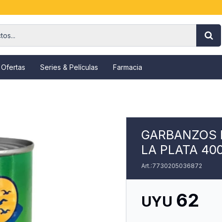
 Ofertas
Series & Películas
Farmacia
GARBANZOS L
LA PLATA 40
7730205036872
62
UYU