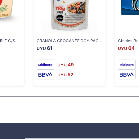
CREMA VEGETAL UNTABLE C/SAL SOYA 608 500 GR
GRANOLA CROCANTE DOY PACK RIO DE LA PLATA 110 GR
61
64
UYU
UYU
49
UYU
52
UYU