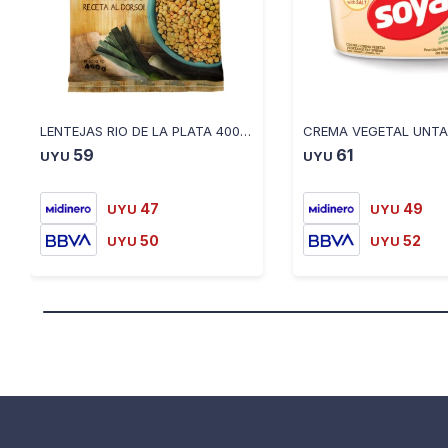
LENTEJAS RIO DE LA PLATA 400 GR
59
61
UYU
UYU
47
49
UYU
UYU
50
52
UYU
UYU