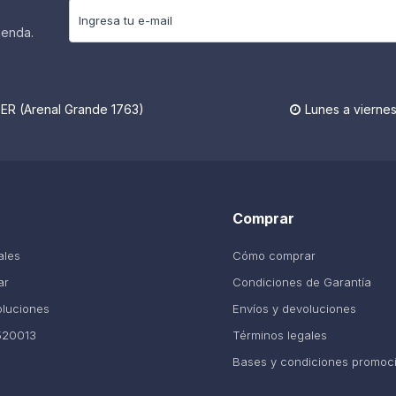
ienda.
R (Arenal Grande 1763)
Lunes a viernes

Comprar
ales
Cómo comprar
ar
Condiciones de Garantía
oluciones
Envíos y devoluciones
520013
Términos legales
Bases y condiciones promoc