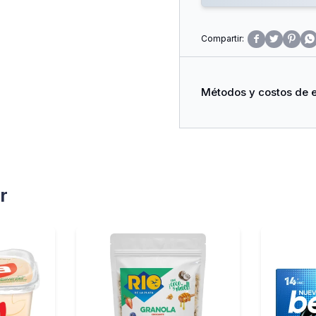




Métodos y costos de 
r