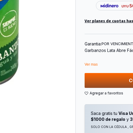
5
UYU
Ver planes de cuotas has
Garantia:
POR VENCIMIEN
Garbanzos Lata Abre Fáci
Ver mas
C
Saca gratis tu
Visa U
$1000 de regalo
y
3
SOLO CON LA CÉDULA , GR