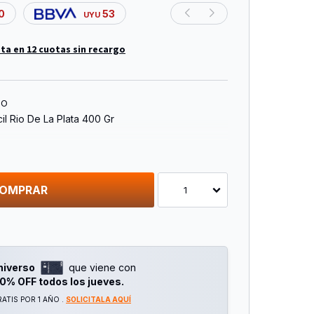
0
53
UYU
ta en 12 cuotas sin recargo
TO
l Rio De La Plata 400 Gr
OMPRAR
1
niverso
que viene con
0% OFF todos los jueves.
ATIS POR 1 AÑO .
SOLICITALA AQUÍ