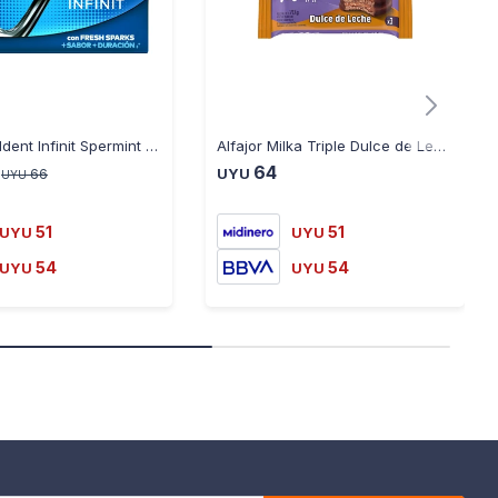
Chicles Beldent Infinit Spermint X14 Unidades
Alfajor Milka Triple Dulce de Leche 70GR - VIOLETA
64
66
UYU
UYU
51
51
UYU
UYU
54
54
UYU
UYU