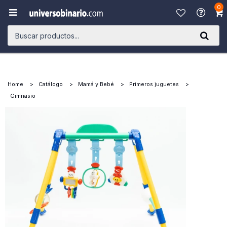
0

Home
Catálogo
Mamá y Bebé
Primeros juguetes
Gimnasio