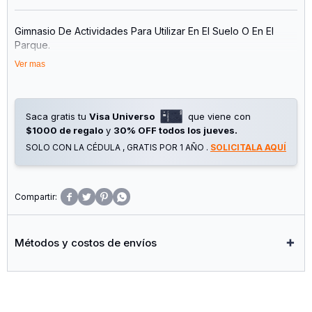
Gimnasio De Actividades Para Utilizar En El Suelo O En El
Parque.
Ver mas
Ayuda A La Estimulación De Los Sentidos De Tacto, Vista Y
Motora Del Bebé Y Otras Muchas Actividades Para Garantizar
Su Entretenimiento Descubriendo Todos Los Detalles Que
Cuelgan Del Gimnasio Para Que Descubran Tocando Cuando
Saca gratis tu
Visa Universo
que viene con
Intente Alcanzarlos
$1000 de regalo
y
30% OFF todos los jueves.
SOLO CON LA CÉDULA , GRATIS POR 1 AÑO .
SOLICITALA AQUÍ
Su Uso Es A Partir De Los 3 Meses De Edad.




Métodos y costos de envíos