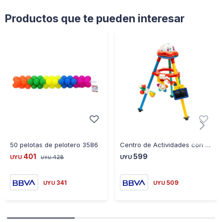
Productos que te pueden interesar
50 pelotas de pelotero 3586
Centro de Actividades con Proyector de Luz Giratorio
401
599
UYU
428
UYU
UYU
341
509
UYU
UYU