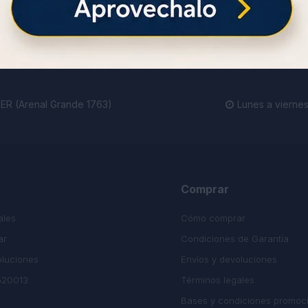
ienda.
R (Arenal Grande 1763)
Lunes a viernes

Comprar
ales
Cómo comprar
ar
Condiciones de Garantía
oluciones
Envíos y devoluciones
520013
Términos legales
Bases y condiciones promoc