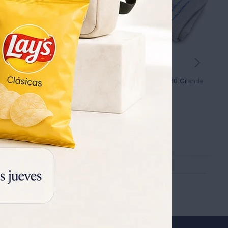
Bolsa para Lavarropas GD-38 - BLANCO
Paño de Piso Sak 50X60 Grande
53
UYU
35
UYU
43
UYU