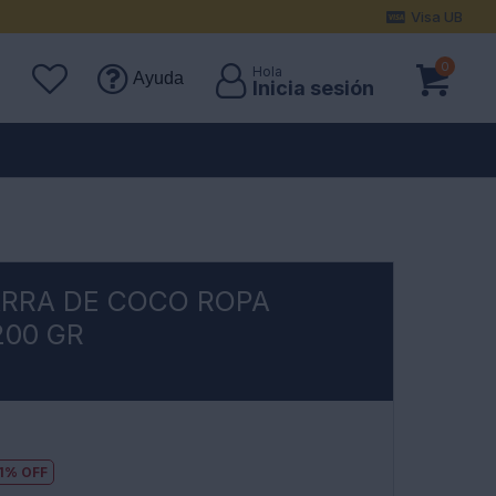
Visa UB
0
Ayuda
ARRA DE COCO ROPA
200 GR
1