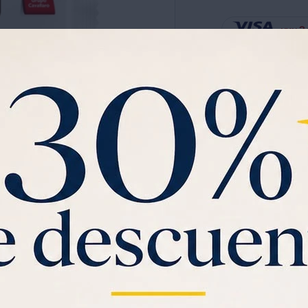
3
UYU
Ver planes de cuotas has
Garantia:
POR VENCIMIEN
Jabon En Barra De Coco
Ver mas
C
Saca gratis tu
Visa U
$1000 de regalo
y
3