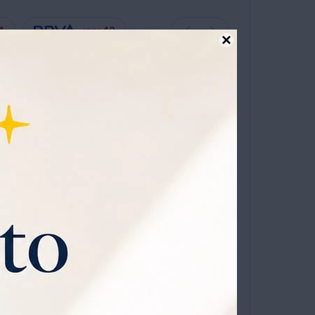
4
42
UYU

ta en 12 cuotas sin recargo
TO
 Ropa Cavallaro 200 Gr
OMPRAR
1
niverso
que viene con
0% OFF todos los jueves.