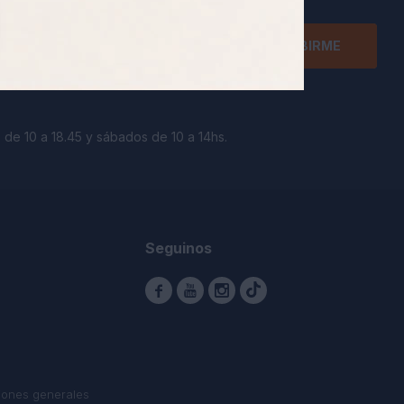
SUSCRIBIRME
 de 10 a 18.45 y sábados de 10 a 14hs.
Seguinos



iones generales