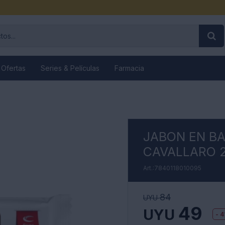
 Ofertas
Series & Películas
Farmacia
JABON EN B
CAVALLARO 
7840118010095
84
UYU
49
UYU
4