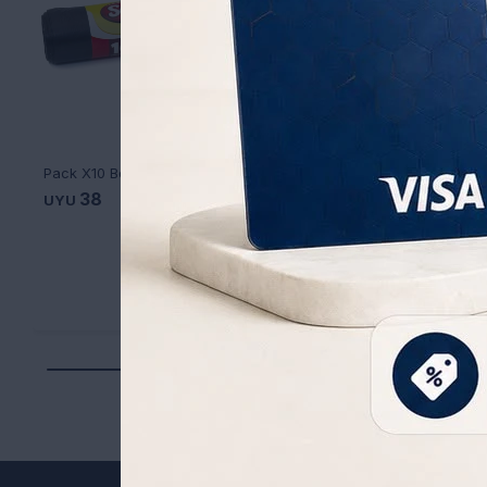
Pack X10 Bolsas de Residuos Sak para Edificios 70X100
Paño de Piso Sak 48X5
38
43
UYU
UYU