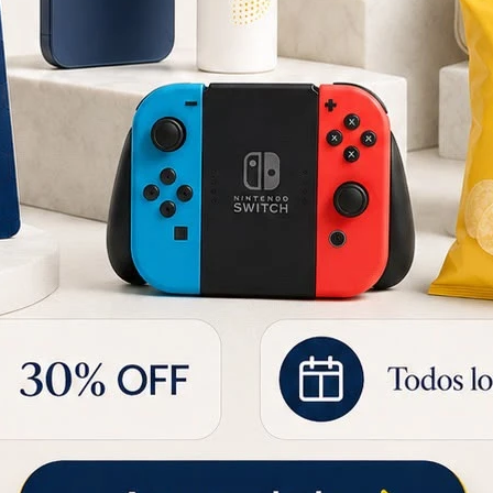
0 Clásico
Pack X4 Papel Higiénico Sak Premium 30 Metros
43
50
UYU
UYU