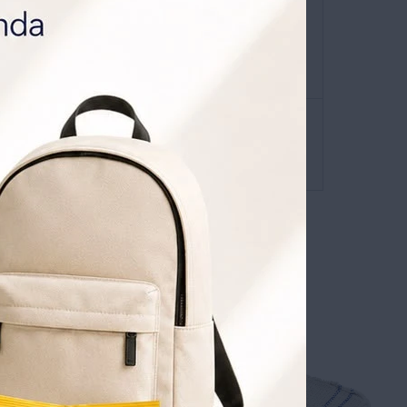
ATIS POR 1 AÑO .
SOLICITALA AQUÍ
envíos