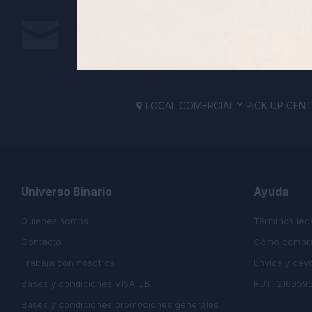
Suscríbete a nuestra newsletter
Recibe todas las novedades y ofertas de nuestra t
LOCAL COMERCIAL Y PICK UP CENTE

Universo Binario
Ayuda
Quienes somos
Términos leg
Contacto
Cómo compr
Trabaja con nosotros
Envíos y dev
Bases y condiciones VISA UB
RUT: 216359
Bases y condiciones promociones generales