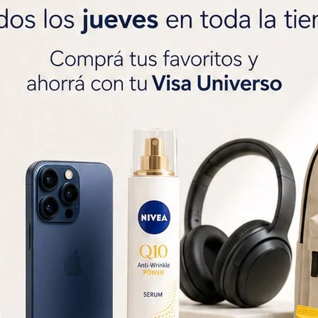
SOLO CON LA CÉDULA , GR




Métodos y costos de 
r