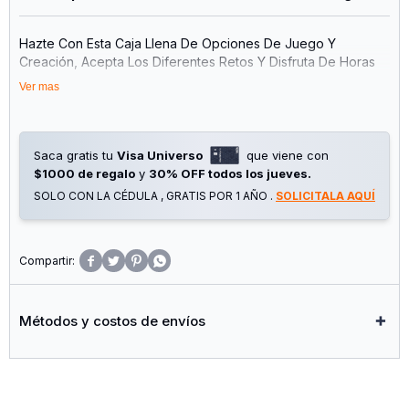
Hazte Con Esta Caja Llena De Opciones De Juego Y
Creación, Acepta Los Diferentes Retos Y Disfruta De Horas
De Creación Junto A Las Barras Y Las Bolas Magnéticas Más
Ver mas
Populares. Junto A Estas Clásicas Piezas Se Incluyen Piezas
Con Formas Y Colores, Para Completar Y Dar Firmeza A Tus
Figuras Geométricas. ¡conecta Las Barras Con Las Bolitas Y
Construye En 3d Como Nunca Antes!
Saca gratis tu
Visa Universo
que viene con
$1000 de regalo
y
30% OFF todos los jueves.
Artículo Fabricado En Suiza.
SOLO CON LA CÉDULA , GRATIS POR 1 AÑO .
SOLICITALA AQUÍ
Edad Recomendada: Mayores De 3 Años.
Incluye 60 Piezas:




- 1 Caja De Almacenaje Para Las Piezas
- 28 Barras De 3 Colores (Verde Claro, Verde Oscuro Y Azul)
Métodos y costos de envíos
- 28 Bolas Magnéticas
- 2 Piezas Cuadradas