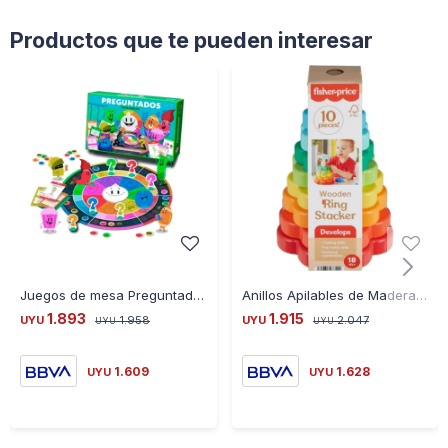
- 2 Piezas Pentagonales.
Productos que te pueden interesar
Juegos de mesa Preguntados Trivia Familiar
Anillos Apilables de Madera Fisher Price
1.893
1.915
UYU
1.958
UYU
2.047
UYU
UYU
1.609
1.628
UYU
UYU