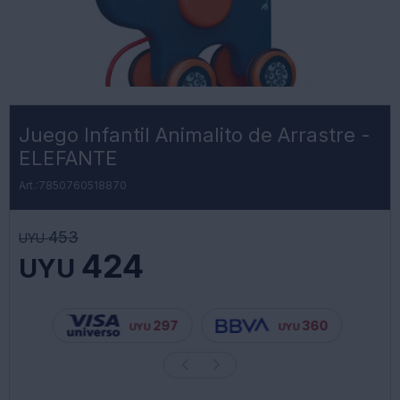
Juego Infantil Animalito de Arrastre -
ELEFANTE
7850760518870
453
UYU
424
UYU
297
360
UYU
UYU