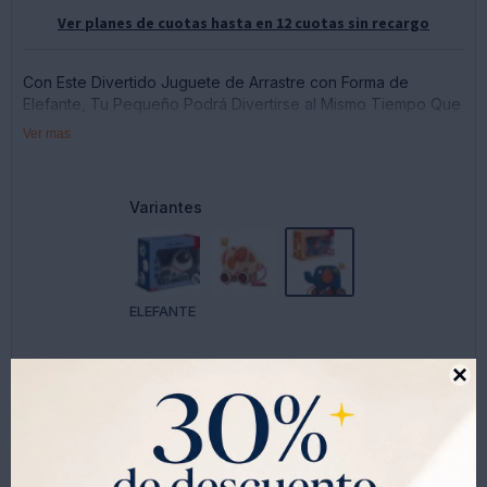
Ver planes de cuotas hasta en 12 cuotas sin recargo
Con Este Divertido Juguete de Arrastre con Forma de
Elefante, Tu Pequeño Podrá Divertirse al Mismo Tiempo Que
Fomenta Habilidades Como la Manipulación, Movimiento y el
Ver mas
Razonamiento. Tira de su Cuerda y Arrastra, o Empuja.
Interactúa con Tu Pequeño Amiguito y Pasa un Rato
Maravilloso!
Variantes
ELEFANTE

Saca gratis tu
Visa Universo
que viene con
$1000 de regalo
y
30% OFF todos los jueves.
SOLO CON LA CÉDULA , GRATIS POR 1 AÑO .
SOLICITALA AQUÍ