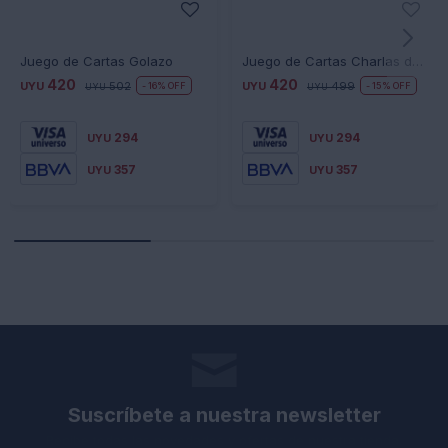
Juego de Cartas Golazo
Juego de Cartas Charlas de Mesa 2 para la Familia
420
420
UYU
502
UYU
499
16
15
UYU
UYU
294
294
UYU
UYU
357
357
UYU
UYU
Suscríbete a nuestra newsletter
Recibe todas las novedades y ofertas de nuestra tienda.