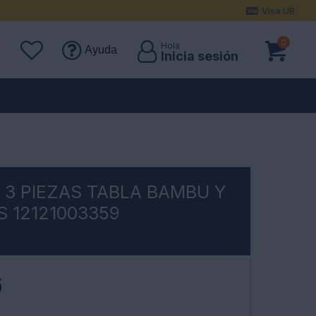
Visa UB
0
Ayuda
 3 PIEZAS TABLA BAMBU Y
S 12121003359
6