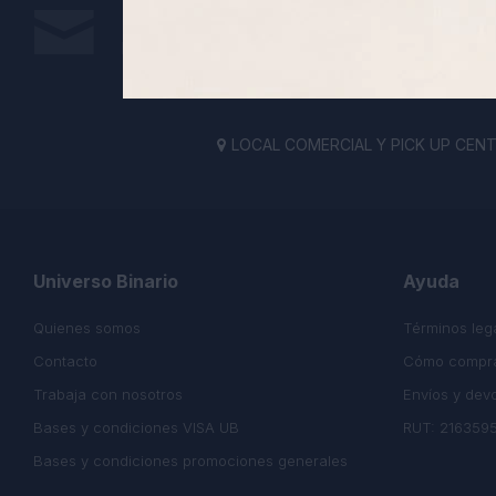
Suscríbete a nuestra newsletter
Recibe todas las novedades y ofertas de nuestra t
LOCAL COMERCIAL Y PICK UP CENTE

Universo Binario
Ayuda
Quienes somos
Términos leg
Contacto
Cómo compr
Trabaja con nosotros
Envíos y dev
Bases y condiciones VISA UB
RUT: 216359
Bases y condiciones promociones generales