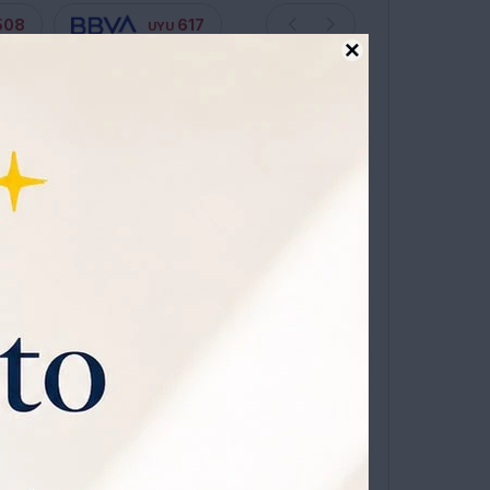
508
617
UYU

s hasta en 12 cuotas sin recargo
ÍA
S TABLA BAMBU Y UTENSILIOS 12121003359
COMPRAR
1
sa Universo
que viene con
o
y
30% OFF todos los jueves.
 , GRATIS POR 1 AÑO .
SOLICITALA AQUÍ