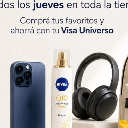


Métodos y costos
r