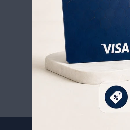
REJILLA DOBLE PARA PARRILLA 56X19X2 CM 12125003101
235
UYU
U
165
UYU
200
UYU