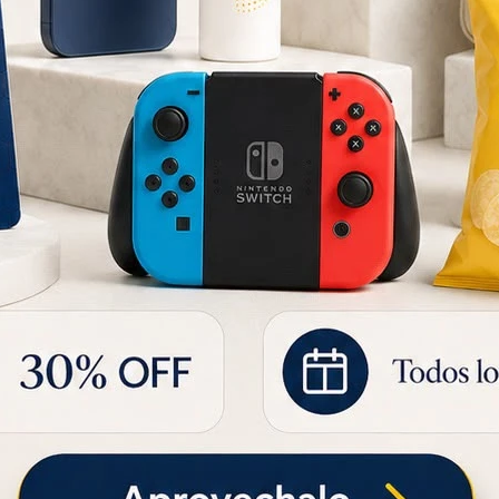
CEPILLO DE NYLON PARA LIMPIAR PARRILLAS 12121003377
REJILLA DOBLE
243
281
YU
UYU
170
197
UYU
UYU
207
239
UYU
UYU