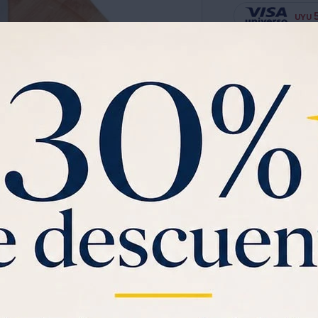
UYU
Ver planes de cuota
Garantia:
SIN GARANT
KIT ASADO 3 PIEZA
Ver mas
Saca gratis tu
Vi
$1000 de regal
SOLO CON LA CÉDULA