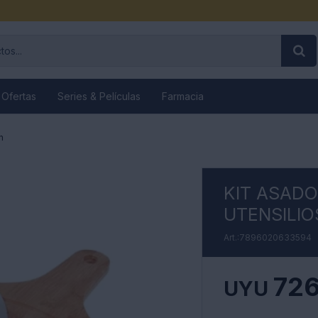
 Ofertas
Series & Películas
Farmacia
n
KIT ASADO
UTENSILIO
7896020633594
72
UYU