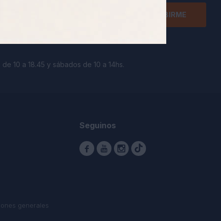
SUSCRIBIRME
 de 10 a 18.45 y sábados de 10 a 14hs.
Seguinos



iones generales