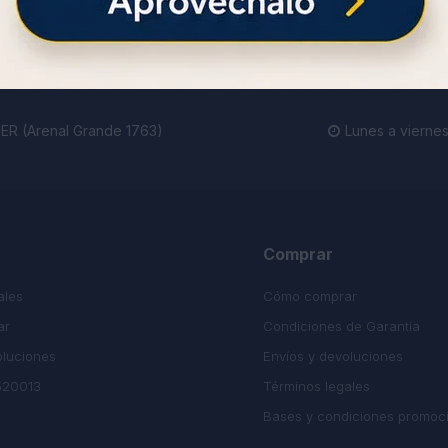
ienda.
R (Arenal Grande 1763)
Lunes a viernes

Comprar
ales
Cómo comprar
ar
Condiciones de Garantía
oluciones
Envíos y devoluciones
520013
Términos legales
Bases y condiciones promoc