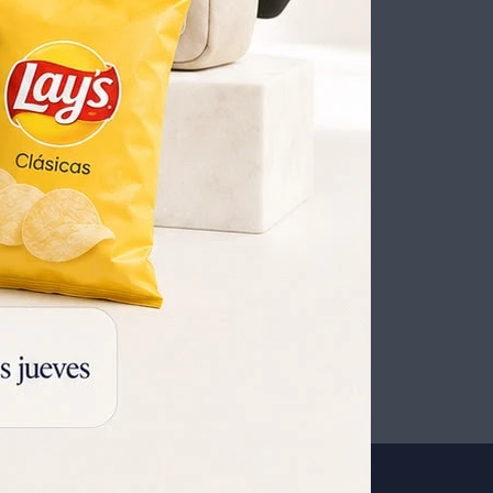
 PARA PARRILLA 72.5X21 CM 12125003102
KIT ASADO 3 PIEZAS, CUCHILLO, TENEDOR, CHAIRA, 12121003310
286
UYU
200
UYU
243
UYU