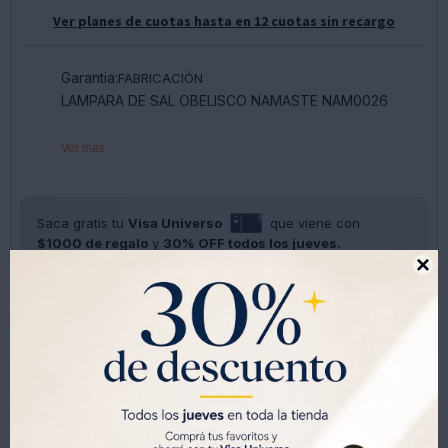
Ver planes de cuotas hasta en 12 cuotas sin recargo
Garantia:
FABRICACIÓN
LAMPARA DE SAL OBELISCO NAMASTE NAM0026
Ver mas
Saca gratis tu
Visa Universo
que viene con
$1000 de regalo
y
30% OFF todos los jueves.

SOLO CON LA CÉDULA , GRATIS POR 1 AÑO .
SOLICITALA AQUÍ




Métodos y costos de envíos