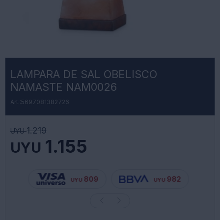
LAMPARA DE SAL OBELISCO
NAMASTE NAM0026
5697081382726
1.219
UYU
1.155
UYU
809
982
UYU
UYU