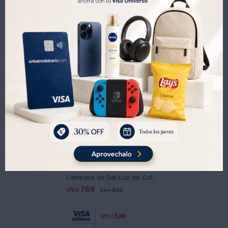
Productos que te pueden interesar
Lámpara de Sal Luz de Colores
766
UYU
825
UYU
536
UYU