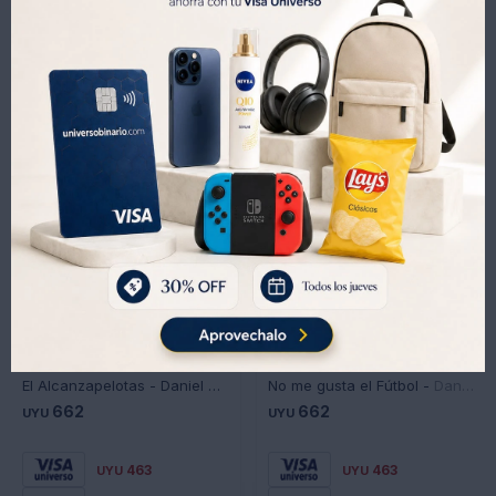
Productos que te pueden interesar
El Alcanzapelotas - Daniel Baldi
No me gusta el Fútbol - Daniel Baldi
662
662
UYU
UYU
463
463
UYU
UYU