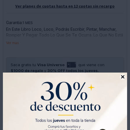
Ver planes de cuotas hasta en 12 cuotas sin recargo
Garantia:
1 MES
En Este Libro Loco, Loco, Podrás Escribir, Pintar, Manchar,
Romper Y Pegar Todo Lo Que Se Te Ocurra. Lo Que No Está
Permitido Es Mantenerte Indiferente.
Ver mas
¡manos A La Obra! ¡a Explorar Tu Imaginación!
Saca gratis tu
Visa Universo
que viene con
$1000 de regalo
y
30% OFF todos los jueves.

SOLO CON LA CÉDULA , GRATIS POR 1 AÑO .
SOLICITALA AQUÍ




Métodos y costos de envíos