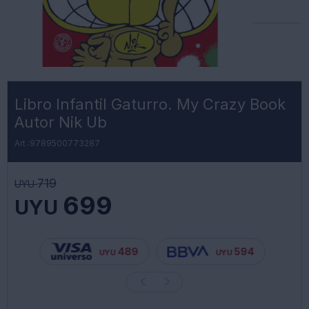
Libro Infantil Gaturro. My Crazy Book
Autor Nik Ub
9789500773287
719
UYU
699
UYU
489
594
UYU
UYU