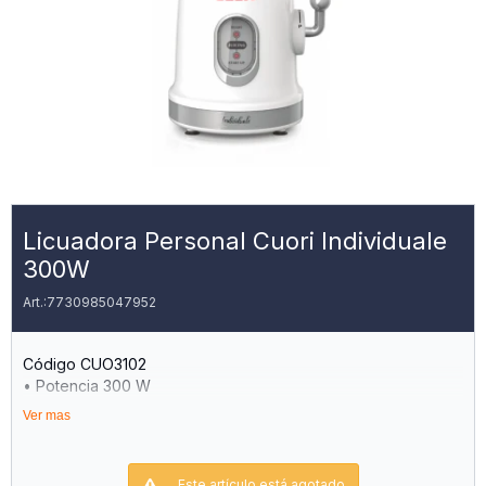
Licuadora Personal Cuori Individuale
300W
7730985047952
Código CUO3102
• Potencia 300 W
• Una Sola Velocidad De Funcionamiento
Ver mas
• Ideal Para Licuados, Smoothis , Batidos • Vaso Plástico Bpa
De 600 Ml
• Jarro De Vidrio Con Sorbito
Este artículo está agotado.