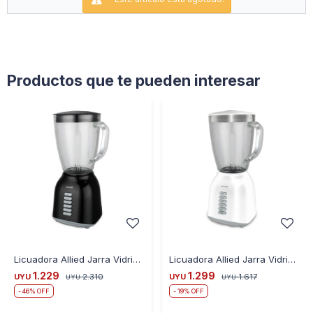
.
Productos que te pueden interesar
Licuadora Allied Jarra Vidrio AL-JV40 400W
Licuadora Allied Jarra Vidrio AL-JV40 400W
1.229
1.299
UYU
2.310
UYU
1.617
UYU
UYU
46
19