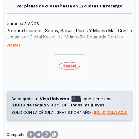
Ver planes de cuotas hasta en 12 cuotas sin recargo
Garantia:
3 AÑOS
Prepará Licuados, Sopas, Salsas, Purés Y Mucho Más Con La
Licuamixer Digital Kassel Ks-Mdinox24. Equipada Con Un
Potente Motor 100% De Cobre De 1200 W, Ofrece Un Alto
Ver mas
Rendimiento Y Una Larga Vida Útil Para Acompañarte En
Todas Tus Preparaciones.
Su Diseño Combina Tecnología Y Comodidad Gracias A Su
Pantalla Led De Gran Tamaño, Botonera Con Iluminación Led
Blanca Y Un Mango Ergonómico Y Delgado Que Brinda Un
Agarre Cómodo Y Seguro. Además, Incorpora Un Brazo
Mezclador Desmontable De Acero Inoxidable, Ideal Para
Saca gratis tu
Visa Universo
que viene con
Facilitar La Limpieza Y El Almacenamiento.
$1000 de regalo
y
30% OFF todos los jueves.
Características Principales
SOLO CON LA CÉDULA , GRATIS POR 1 AÑO .
SOLICITALA AQUÍ
Marca: Kassel
Modelo: Ks-Mdinox24
Potencia: 1200 W




Motor 100% Cobre