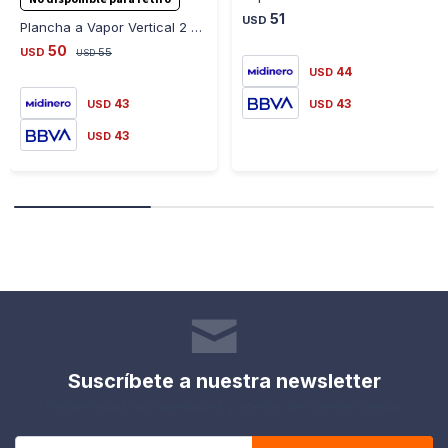
51
USD
Plancha a Vapor Vertical 2 en 1 2000W Ajustable 816-1
50
USD
55
USD
44
USD
43
43
USD
USD
43
USD
Suscríbete a nuestra newsletter
Recibe todas las novedades y ofertas de nuestra tienda.