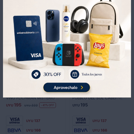
Productos que te pueden interesar
VINO FLICHMAN MISTERIO CABERNET SAUVIGNON 750 ML
PUEBLO DEL SOL CABERNET CHARDONAY ROBLE
195
195
UYU
333
UYU
41
UYU
137
137
UYU
UYU
166
166
UYU
UYU