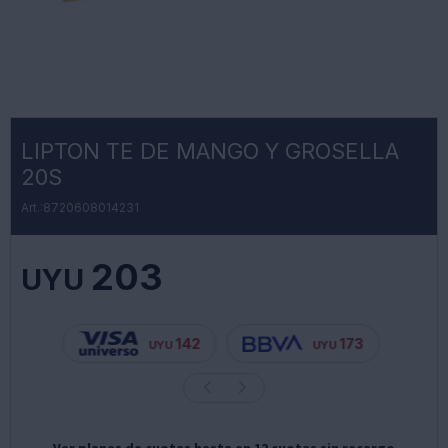
LIPTON TE DE MANGO Y GROSELLA
20S
8720608014231
203
UYU
142
173
UYU
UYU
Ver planes de cuotas hasta en 12 cuotas sin recargo