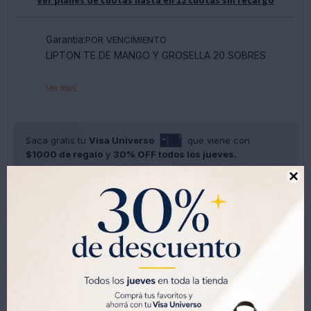
Garantia:
POR VENCIMIENTO
LIPTON TE DE MANGO Y GROSELLA 20 SOBRES
Ver mas
Saca gratis tu
Visa Universo
que viene con
$1000 de regalo
y
30% OFF todos los jueves.
SOLO CON LA CÉDULA , GRATIS POR 1 AÑO .
SOLICITALA AQUÍ





Métodos y costos de envíos