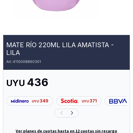
MATE RÍO 220ML LILA AMATISTA -
LILA
4110008860301
436
UYU
349
371
UYU
UYU
U
Ver planes de cuotas hasta en 12 cuotas sin recargo