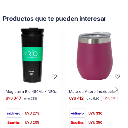
Productos que te pueden interesar
Mug Jarra Río 450ML - NEGRO
Mate de Acero Inoxidable 230ML con Tapa - FUCSIA
347
412
UYU
359
UYU
520
20
UYU
UYU
278
330
UYU
UYU
295
350
UYU
UYU