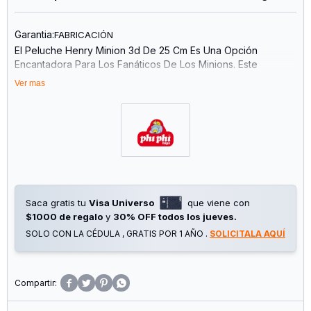
Garantia:
FABRICACIÓN
El Peluche Henry Minion 3d De 25 Cm Es Una Opción
Encantadora Para Los Fanáticos De Los Minions. Este
Peluche, Que Representa Al Minion De La Popular Saga De
Ver mas
Mi Villano Favorito, Ha Sido Diseñado Con Un Enfoque En
Los Detalles Y La Calidad, Brindando Una Experiencia Única
Tanto Para Niños Como Para Coleccionistas. Características
Destacadas: Diseño Tridimensional: A Diferencia De Los
Peluches Tradicionales, Tiene Un Diseño 3d Que Hace Que
Se Vea Más Realista Y Divertido. Cada Uno De Sus Detalles,
Como Los Ojos, El Overol Azul Y La Sonrisa Traviesa Están
Cuidadosamente Diseñados Para Captar La Esencia Del
Saca gratis tu
Visa Universo
que viene con
Personaje Original De La Película. Tamaño Perfecto: Con 25
$1000 de regalo
y
30% OFF todos los jueves.
Cm De Altura, Es Lo Suficientemente Grande Para Ser
Abrazado O Colocado Como Un Adorno Llamativo En
SOLO CON LA CÉDULA , GRATIS POR 1 AÑO .
SOLICITALA AQUÍ
Cualquier Habitación. Su Tamaño También Lo Hace Ideal
Para Jugar, Acompañando A Los Más Pequeños En Sus
Momentos De Diversión. Materiales De Alta Calidad: El




Peluche Está Fabricado Con Materiales Suaves Y
Resistentes, Lo Que Lo Hace Ideal Para El Contacto Directo