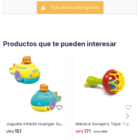
Este artículo está agotado.
Productos que te pueden interesar
Juguete Infantil Huanger Submarino
Maraca Sonajero Topa Topa Baby 620/03
151
171
UYU
UYU
199
UYU