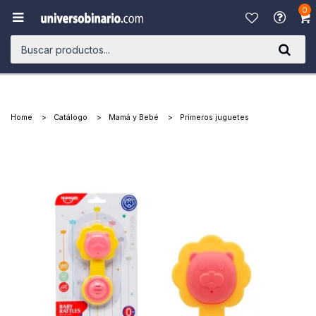
0

Home
Catálogo
Mamá y Bebé
Primeros juguetes