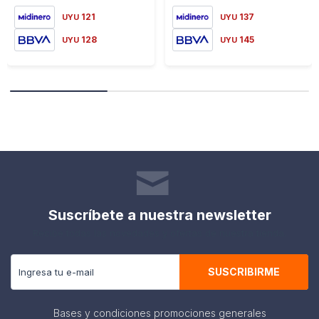
121
137
UYU
UYU
128
145
UYU
UYU
Suscríbete a nuestra newsletter
Recibe todas las novedades y ofertas de nuestra tienda.
SUSCRIBIRME
Bases y condiciones promociones generales