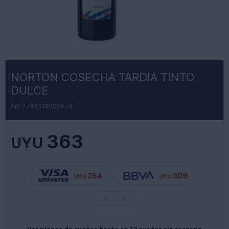
NORTON COSECHA TARDIA TINTO
DULCE
7792319002976
363
UYU
254
309
UYU
UYU
Ver planes de cuotas hasta en 12 cuotas sin recargo