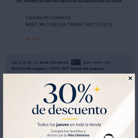
Garantia:
SIN GARANTÍA
NORTON COSECHA TARDIA TINTO DULCE
Ver mas
Saca gratis tu
Visa Universo
que viene con
$1000 de regalo
y
30% OFF todos los jueves.
SOLO CON LA CÉDULA , GRATIS POR 1 AÑO .
SOLICITALA AQUÍ





Métodos y costos de envíos