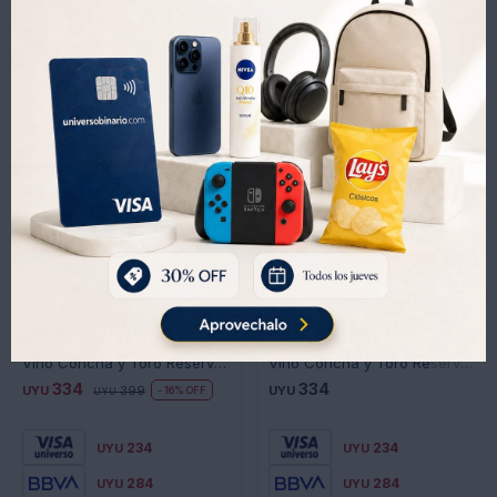
Productos que te pueden interesar
Vino Concha y Toro Reservado Carmenere - CARMENERE
Vino Concha y Toro Reservado Cabernet Sauvignon - CABERNET-SAUVIGNON
334
334
UYU
399
UYU
16
UYU
234
234
UYU
UYU
284
284
UYU
UYU