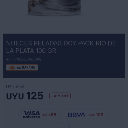
NUECES PELADAS DOY PACK RIO DE
LA PLATA 100 GR
7730205066398
Llega
MAÑANA
213
UYU
125
UYU
41
88
106
UYU
UYU