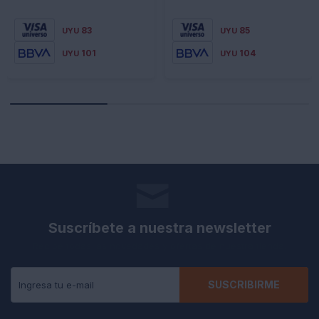
83
85
UYU
UYU
101
104
UYU
UYU
Suscríbete a nuestra newsletter
Recibe todas las novedades y ofertas de nuestra tienda.
SUSCRIBIRME