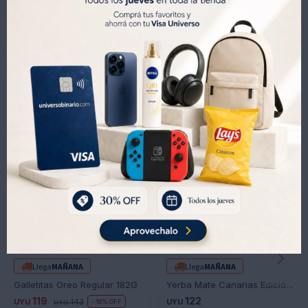
Productos que te pueden interesar
Llega
MAÑANA
Llega
MAÑANA
Galletitas Oreo Regular 182G
Yerba Mate Canarias Edición Especial 500GR
119
122
UYU
143
UYU
16
UYU