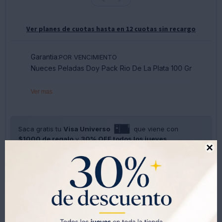
Ver planes de cuotas hasta en 12 cuotas sin recargo
Garantia:
POR VENCIMIENTO
Nueces Peladas Doy Pack Rio De La Plata 100 Gr
Ver mas
Saca gratis tu
Visa Universo
que viene con
$1000 de regalo
y
30% OFF todos los jueves.

SOLO CON LA CÉDULA , GRATIS POR 1 AÑO .
SOLICITALA AQUÍ




Métodos y costos de envíos