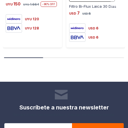
150
UYU
1.664
90
UYU
Filtro Bi-Flux Laica 30 Días
7
USD
8
USD
120
UYU
128
6
UYU
USD
6
USD
Suscríbete a nuestra newsletter
Recibe todas las novedades y ofertas de nuestra tienda.