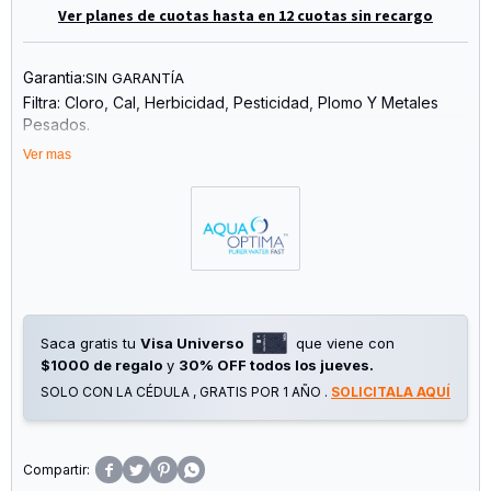
Ver planes de cuotas hasta en 12 cuotas sin recargo
Garantia:
SIN GARANTÍA
Filtra: Cloro, Cal, Herbicidad, Pesticidad, Plomo Y Metales
Pesados.
Se Adapta A Aqua Optima Y Brita Maxtra.
Ver mas
Tecnología De Tratamiento Múltiple:
1. Filtro De Partículas
2. Filtro De Carbón Activado
3. Resina Especial De Intercambio De Iones
4. Malla Ultra Filtrante
5. Salida Restringida - Final Step Filtering
Incluye: 3 Filtros 30 Días
Saca gratis tu
Visa Universo
que viene con
Duración: 3 Meses
$1000 de regalo
y
30% OFF todos los jueves.
SOLO CON LA CÉDULA , GRATIS POR 1 AÑO .
SOLICITALA AQUÍ



