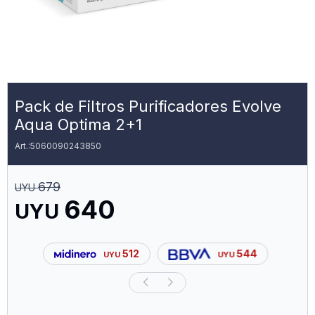
Pack de Filtros Purificadores Evolve
Aqua Optima 2+1
5060090243850
679
UYU
640
UYU
512
544
UYU
UYU