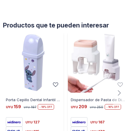
Productos que te pueden interesar
Porta Cepillo Dental Infantil Stitch
Dispensador de Pasta de Dientes para Pared
159
209
UYU
197
UYU
250
19
16
UYU
UYU
127
167
UYU
UYU