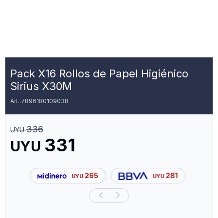
Pack X16 Rollos de Papel Higiénico
Sirius X30M
7896180109038
336
UYU
331
UYU
265
281
UYU
UYU