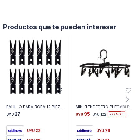
Productos que te pueden interesar
PALILLO PARA ROPA 12 PIEZAS NEGRO - NEGRO
MINI TENDEDERO PLEGABLE NEGRO 12121006132
27
95
UYU
UYU
122
22
UYU
22
76
UYU
UYU