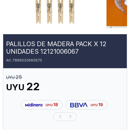
PALILLOS DE MADERA PACK X 12
UNIDADES 12121006067
7896020660675
25
UYU
22
UYU
18
19
UYU
UYU