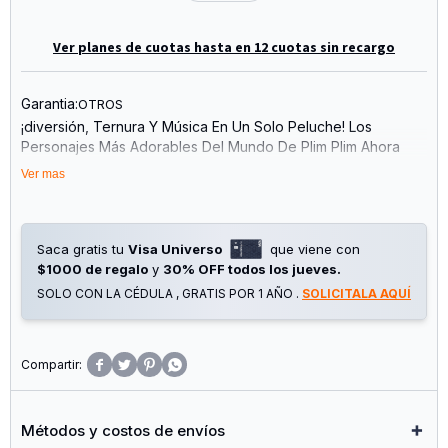
Ver planes de cuotas hasta en 12 cuotas sin recargo
Garantia:
OTROS
¡diversión, Ternura Y Música En Un Solo Peluche! Los
Personajes Más Adorables Del Mundo De Plim Plim Ahora
Llegan En Versión Musical Para Acompañar A Los Más Chicos
Ver mas
En Sus Juegos Y Momentos De Descanso.
Cada Peluche Reproduce Sonidos Y Canciones Originales
Con Solo Presionar Su Pancita. Su Textura Es Súper Suave Y
Saca gratis tu
Visa Universo
que viene con
Está Diseñada Especialmente Para Manos Pequeñas.
$1000 de regalo
y
30% OFF todos los jueves.
SOLO CON LA CÉDULA , GRATIS POR 1 AÑO .
SOLICITALA AQUÍ
Reproduce Sonidos Y Canciones De Plim Plim
Modelos Surtidos: Plim Plim, Guitarra Amarilla, Gato Rosado Y
Más
Tamaño Aproximado: 20 Cm




Botón Activador De Sonido Integrado
Ideal Para Regalar Y Estimular La Imaginación
Métodos y costos de envíos
Edad Recomendada: +10 Meses