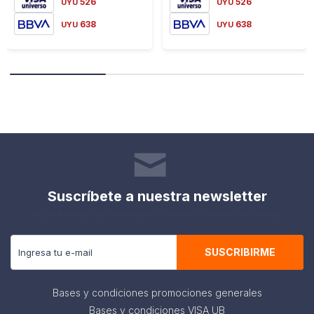
526
526
UYU
UYU
638
638
UYU
UYU
Suscríbete a nuestra newsletter
Recibe todas las novedades y ofertas de nuestra tienda.
SUSCRIBIRME
Bases y condiciones promociones generales
Bases y condiciones VISA UB