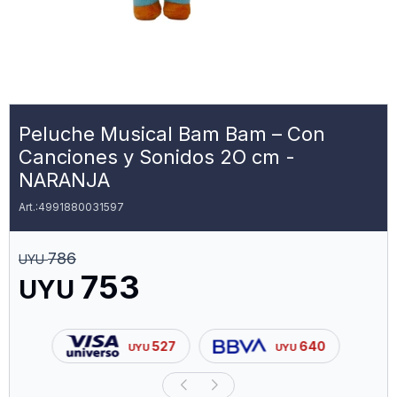
Peluche Musical Bam Bam – Con
Canciones y Sonidos 2O cm -
NARANJA
4991880031597
786
UYU
753
UYU
527
640
UYU
UYU