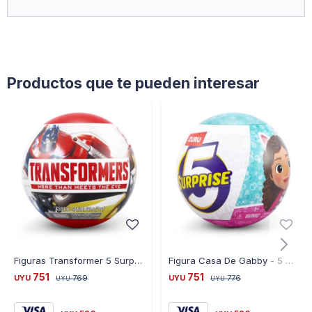
Funciona Con Pilas (Incluidas)
Productos que te pueden interesar
Figuras Transformer 5 Surprise Modelos Variados Ub
Figura Casa De Gabby - 5 Surprise Varios Modelos Ub
751
751
UYU
769
UYU
776
UYU
UYU