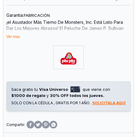
Garantia:
FABRICACIÓN
¡el Asustador Más Tierno De Monsters, Inc. Está Listo Para
Dar Los Mejores Abrazos! El Peluche De James P. Sullivan
(Sulley) De Phi Phi Toys Es La Representación Perfecta Del
Ver mas
Gigante Azul De Disney Pixar. Con Su Inconfundible Pelaje
Moteado De Manchas Violetas Y Sus Pequeños Cuernos,
Este Peluche Refleja Toda La Ternura Y Bondad Del Mejor
Amigo De Mike Wazowski. Características: - Personaje:
James P. Sullivan (Sulley). - Altura: Aproximadamente 25 Cm.
- Material: Felpa Suave Y Fibra Siliconada. - Edad
Recomendada: A Partir De 3 Años.
Saca gratis tu
Visa Universo
que viene con
$1000 de regalo
y
30% OFF todos los jueves.
SOLO CON LA CÉDULA , GRATIS POR 1 AÑO .
SOLICITALA AQUÍ



