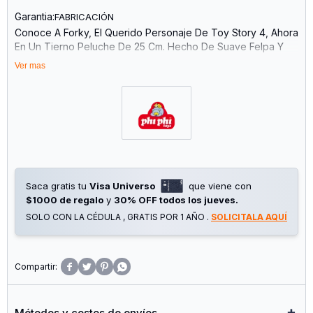
Garantia:
FABRICACIÓN
Conoce A Forky, El Querido Personaje De Toy Story 4, Ahora
En Un Tierno Peluche De 25 Cm. Hecho De Suave Felpa Y
Relleno De Fibra Siliconada, Es Perfecto Para Abrazar Y
Ver mas
Jugar, Ofreciendo Horas De Diversión A Los Más Pequeños.
Su Material Hipoalergénico Lo Convierte En Una Opción
Segura Y Cómoda Para Los Niños. El Diseño Detallado De
Forky Le Da Un Aspecto Divertido Y Encantador, Siendo Un
Gran Compañero De Aventuras. Con Solo 60 G De Peso, Es
Fácil De Llevar A Todas Partes. Los Pequeños Disfrutarán De
Su Compañía Mientras Estimulan Su Imaginación Y
Creatividad. Más Que Un Juguete, Este Peluche Es Un
Saca gratis tu
Visa Universo
que viene con
Recordatorio Del Valor De La Amistad Y La Creatividad,
$1000 de regalo
y
30% OFF todos los jueves.
Inspirado En Las Aventuras De Toy Story. Regala A Tu Hijo A
Forky Y Observa Cómo Cobra Vida En Sus Juegos,
SOLO CON LA CÉDULA , GRATIS POR 1 AÑO .
SOLICITALA AQUÍ
Fomentando Su Desarrollo Emocional Y Social.




Métodos y costos de envíos