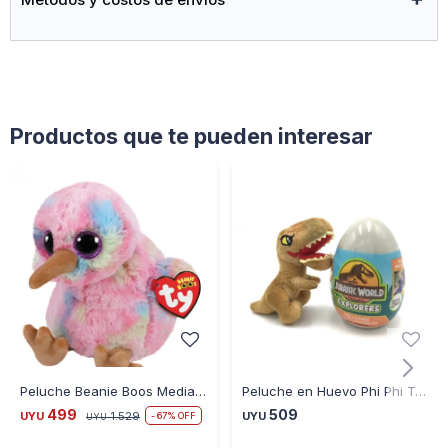
Productos que te pueden interesar
Peluche Beanie Boos Mediano Kiwi
Peluche en Huevo Phi Phi Toys Jurassic World Dino 10 CM
499
509
UYU
1.529
UYU
67
UYU