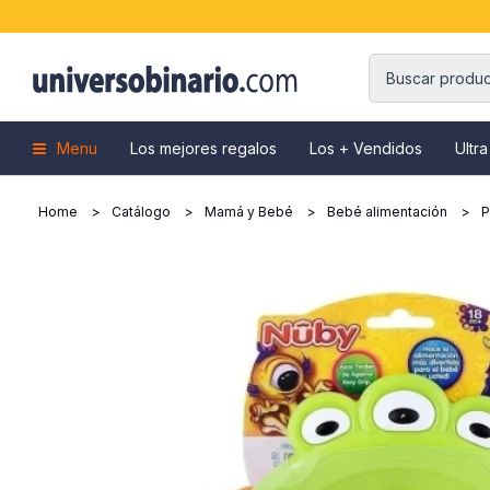
Menu
Los mejores regalos
Los + Vendidos
Ultra
Home
Catálogo
Mamá y Bebé
Bebé alimentación
P