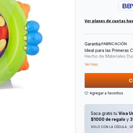
Ver planes de cuotas has
Garantia:
FABRICACIÓN
Ideal para las Primeras 
Hecho de Materiales Du
Con Este Divertido y Prá
Ver mas
Mientras Come y Así Con
¡Y Además Perfecto par
C
Características:
- Edad Recomendada De
- Te Ayuda a Darle de Co
- 100% Libre de Ftalatos
- Apto para Microondas y
Saca gratis tu
Visa U
Especificaciones del Pr
$1000 de regalo
y
3
• Personaje : Monster
• Color : Verde Lima
SOLO CON LA CÉDULA , GR