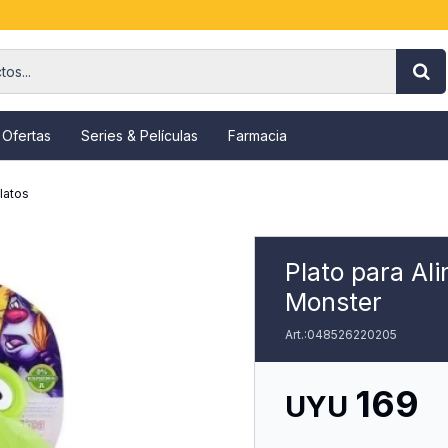
 Ofertas
Series & Películas
Farmacia
latos
Plato para Al
Monster
048526220205
169
UYU