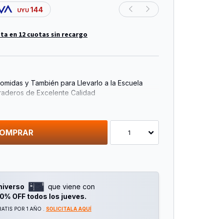
144
UYU
ta en 12 cuotas sin recargo
Comidas y También para Llevarlo a la Escuela
raderos de Excelente Calidad
ctico Plato Harás Que el Pequeño se Divierta
vertirás Este Momento Mucho Más Fácil para Ti.
a Halloween!
OMPRAR
1
sde los 12 Meses.
mer a tus Hijos, Llamando su Atención E Interés.
 y Bpa.
 Lavavajillas
niverso
que viene con
oducto
0% OFF todos los jueves.
ATIS POR 1 AÑO .
SOLICITALA AQUÍ