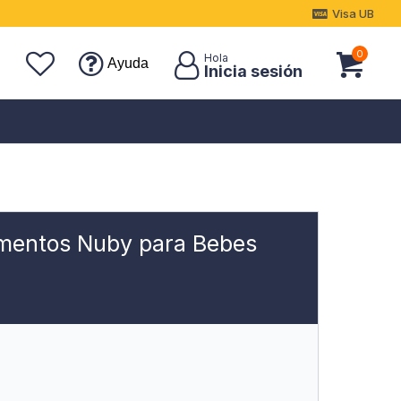
Visa UB
0
Ayuda
imentos Nuby para Bebes