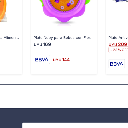
Bowl Nuby Monster para Alimentos Apto Microondas Bpa Free
Plato Nuby para Bebes con Flores
169
209
UYU
UYU
23
144
UYU