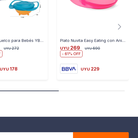
Plato Antivuelco para Bebés YB8090 - BLANCO
Plato Nuvita Easy Eating con Anillo de Agarre - ROSA
269
272
UYU
690
UYU
UYU
61
178
229
UYU
UYU