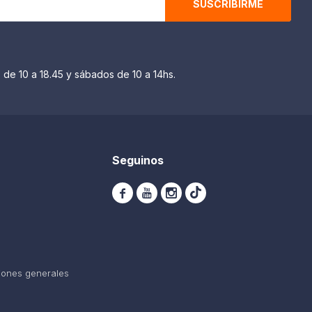
SUSCRIBIRME
 de 10 a 18.45 y sábados de 10 a 14hs.
Seguinos



iones generales