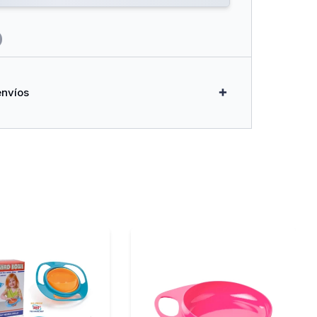
iso
entos : 1
 1
envíos