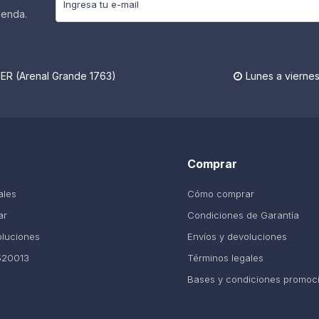
ienda.
R (Arenal Grande 1763)
Lunes a viernes

Comprar
ales
Cómo comprar
ar
Condiciones de Garantía
oluciones
Envíos y devoluciones
520013
Términos legales
Bases y condiciones promoc