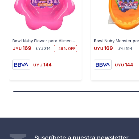
Bowl Nuby Flower para Alimentos Apto Microondas Free Bpa
169
169
46
UYU
314
UYU
194
UYU
UYU
144
144
UYU
UYU
Suscríbete a nuestra newsletter