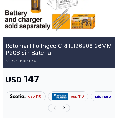
Rotomartillo Ingco CRHLI26208 26MM
P20S sin Bateria
6942141824166
147
USD
110
110
USD
USD
US