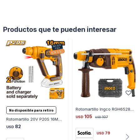
Productos que te pueden interesar
Rotomartillo Ingco RGH6528 650 W 1.7 J
No disponible para retiro
105
USD
107
USD
Rotomartillo 20V P20S 16MM 2 Funciones sin Bat sin Carg Ingco
82
USD
79
USD