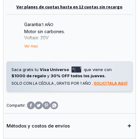
Ver planes de cuotas hasta en 12 cuotas sin recargo
Garantia:
1 AÑO
Motor sin carbones.
Voltaje: 20V
Velocidad sin carga: 0-1100 rpm
Ver mas
Tasa de impacto: 0-5000bpm
Energía de impacto: 2,5J
Capacidad máxima de perforación:
Hormigón: 26mm
Saca gratis tu
Visa Universo
que viene con
Acero: 13mm
$1000 de regalo
y
30% OFF todos los jueves.
Madera: 30mm
SOLO CON LA CÉDULA , GRATIS POR 1 AÑO .
SOLICITALA AQUÍ
Sistema SDS más mandril
Incluye:
Taladros de 3 piezas
1 cincel de piezas




*Batería y cargador vendidos por separado
Empaquetado por caja de color
Métodos y costos de envíos