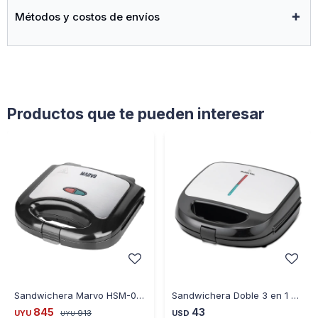
Métodos y costos de envíos
Productos que te pueden interesar
Sandwichera Marvo HSM-005 750W
Sandwichera Doble 3 en 1 Punktal Pk-cr 44
845
43
UYU
913
USD
UYU