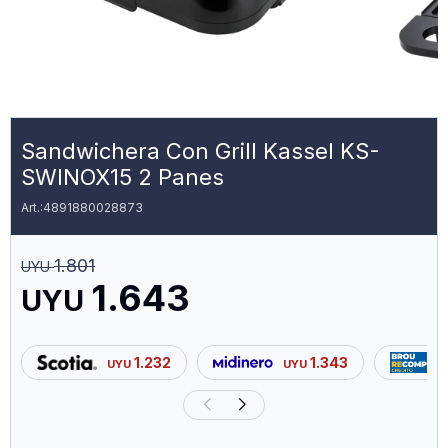
Sandwichera Con Grill Kassel KS-
SWINOX15 2 Panes
4891880028873
1.801
UYU
1.643
UYU
1.232
1.343
UYU
UYU