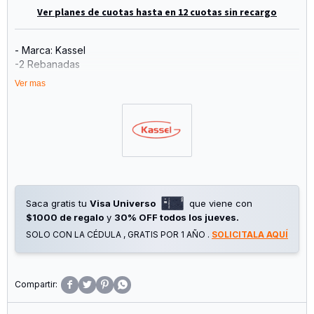
Ver planes de cuotas hasta en 12 cuotas sin recargo
- Marca: Kassel
-2 Rebanadas
- Contiene 2 Placas Intercambiable Para Preparar Waffles -
Ver mas
Grill
- Medidas De Placa: 21.6 X12.6 Cm.
- Color Acero Inoxidable - Asa Toque Frío
- Indicador De Encendido Y Calentamiento
- Almacenamiento Vertical Compacto
- Potencia: 1400w
- Garantía: 3 Años
Saca gratis tu
Visa Universo
que viene con
$1000 de regalo
y
30% OFF todos los jueves.
SOLO CON LA CÉDULA , GRATIS POR 1 AÑO .
SOLICITALA AQUÍ



