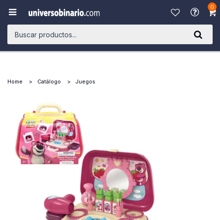
0

Home
Catálogo
Juegos