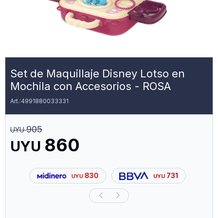
Set de Maquillaje Disney Lotso en
Mochila con Accesorios - ROSA
4991880033331
905
UYU
860
UYU
830
731
UYU
UYU