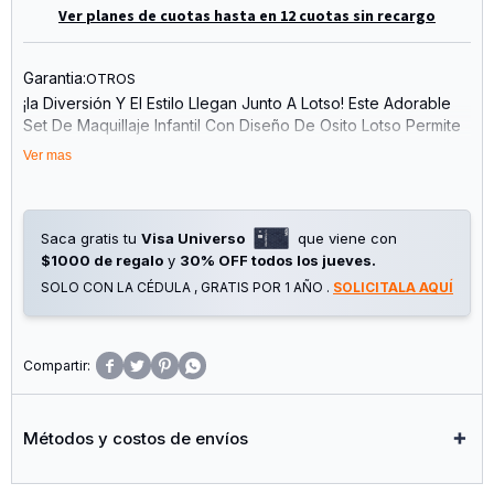
Ver planes de cuotas hasta en 12 cuotas sin recargo
Garantia:
OTROS
¡la Diversión Y El Estilo Llegan Junto A Lotso! Este Adorable
Set De Maquillaje Infantil Con Diseño De Osito Lotso Permite
Que Los Más Pequeños Jueguen, Imaginen Y Creen Sus
Ver mas
Propios Looks De Fantasía.
El Set Viene En Una Práctica Mochila Temática E Incluye
Múltiples Accesorios De Belleza Y Peluquería De Juguete
Saca gratis tu
Visa Universo
que viene con
Para Estimular La Creatividad Y El Juego De Roles. Contiene
$1000 de regalo
y
30% OFF todos los jueves.
Espejo, Peine, Secador, Perfume, Labial, Pulseras Y
SOLO CON LA CÉDULA , GRATIS POR 1 AÑO .
SOLICITALA AQUÍ
Accesorios De Joyería, Ideales Para Horas De
Entretenimiento.
Gracias A Su Diseño Portátil Y Liviano, Es Perfecto Para




Llevar A Todos Lados Y Disfrutar En Casa, Paseos O
Reuniones Con Amigos.
Métodos y costos de envíos
Características: