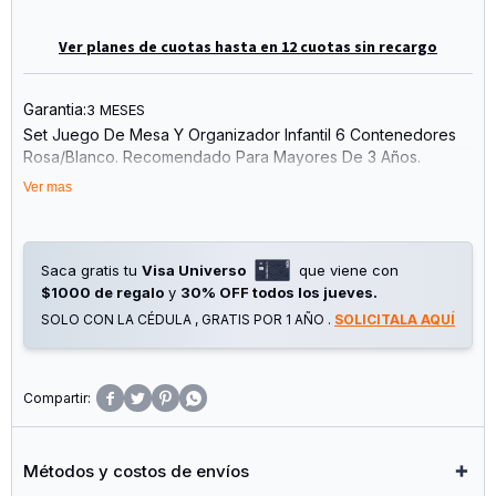
Ver planes de cuotas hasta en 12 cuotas sin recargo
Garantia:
3 MESES
Set Juego De Mesa Y Organizador Infantil 6 Contenedores
Rosa/Blanco. Recomendado Para Mayores De 3 Años.
Incluye Una Mesa De Juegos De Madera, Dos Sillas A Juego
Ver mas
Y Un Organizador De Juguetes Con Múltiples Contenedores.
Altura Perfecta Para Ayudar A Enseñarle A Su Pequeño
Responsabilidad E Independencia Mientras Juega, Come Y
Limpia Solo.
Saca gratis tu
Visa Universo
que viene con
Peso 16kg. Material: Mdf 78.8% - Madera 21% - Fabric 0.1% -
$1000 de regalo
y
30% OFF todos los jueves.
Hardware 0.1%. Medidas Producto Ensamblado:
SOLO CON LA CÉDULA , GRATIS POR 1 AÑO .
SOLICITALA AQUÍ
61cm*61cm*42cm "




Métodos y costos de envíos