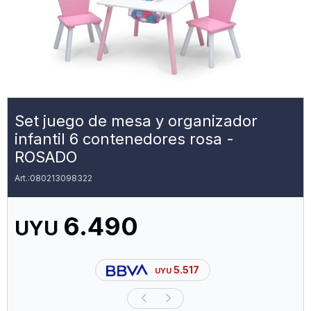
Set juego de mesa y organizador
infantil 6 contenedores rosa -
ROSADO
080213098322
6.490
UYU
5.517
UYU