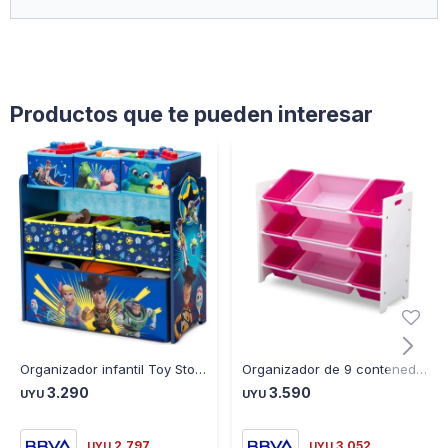
Productos que te pueden interesar
Organizador infantil Toy Story de 6 contenedores - AZUL
Organizador de 9 contenedores de plástico rosado y fucsia - ROSA-BLANCO
3.290
3.590
UYU
UYU
2.797
3.052
UYU
UYU