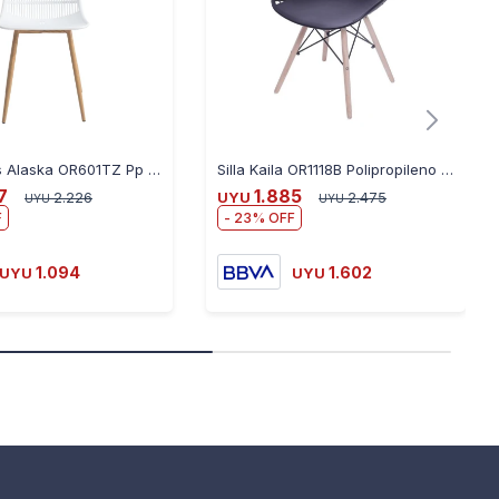
Silla Eames Alaska OR601TZ Pp Patas de Metal Simil Madera - BLANCO
Silla Kaila OR1118B Polipropileno y Madera 120KG - NEGRO
7
1.885
2.226
UYU
2.475
UYU
UYU
23
1.094
1.602
UYU
UYU