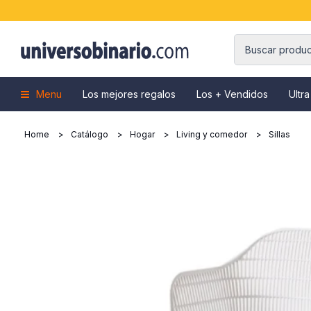
Menu
Los mejores regalos
Los + Vendidos
Ultra
Home
Catálogo
Hogar
Living y comedor
Sillas