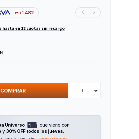
1.482
UYU
s hasta en 12 cuotas sin recargo
ÓN
or de Plástico con Respaldo Curvo Está
ropileno de Ingeniería de Alta Calidad, No
olorido y Resistente a Deformaciones. Siguiendo
eo Ergonómico, su Diseño Maduro y Estable
COMPRAR
1
r Capacidad de Carga Manteniendo su Atractivo
sa Universo
que viene con
Prolongada del Acrílico al Sol.
o
y
30% OFF todos los jueves.