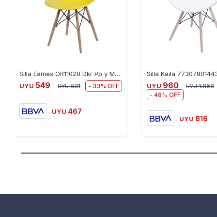
Silla Eames OR1102B Dkr Pp y Madera - AMARILLO
549
960
33
UYU
831
UYU
1.868
UYU
UYU
48
467
UYU
816
UYU