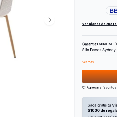
Ver planes de cuota
Garantia:
FABRICACI
Silla Eames Sydney
Esta Silla de Comed
Ver mas
Fabricada con Polip
Tóxico E Inodoro, C
un Proceso de Mold
Garantiza una Mayo
Estético.
requiere armado
Saca gratis tu
Vi
Evite la Exposición 
$1000 de regal
Metal: