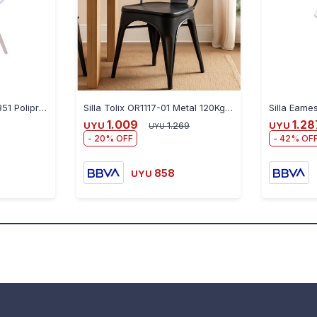
Silla Kaila 7730780144351 Polipropileno y Madera
Silla Tolix OR1117-01 Metal 120Kg - NEGRO
1.009
1.28
UYU
1.269
UYU
UYU
20
42
858
UYU