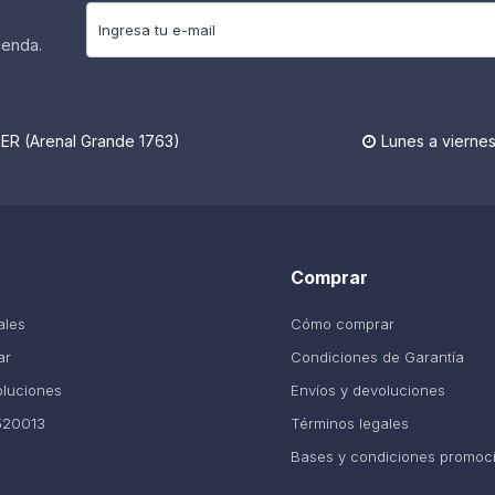
ienda.
R (Arenal Grande 1763)
Lunes a viernes

Comprar
ales
Cómo comprar
ar
Condiciones de Garantía
oluciones
Envíos y devoluciones
520013
Términos legales
Bases y condiciones promoc