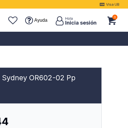
Visa UB
0
Ayuda
s Sydney OR602-02 Pp
44