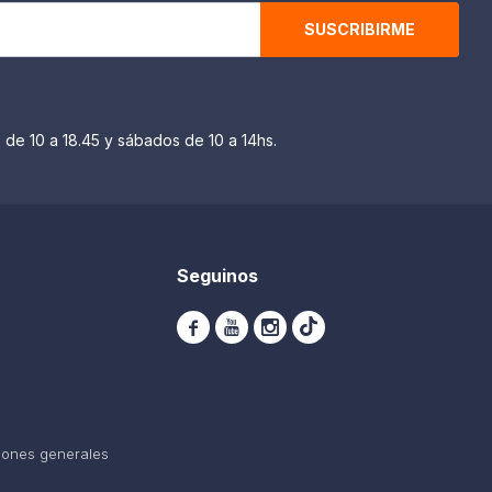
SUSCRIBIRME
 de 10 a 18.45 y sábados de 10 a 14hs.
Seguinos



iones generales