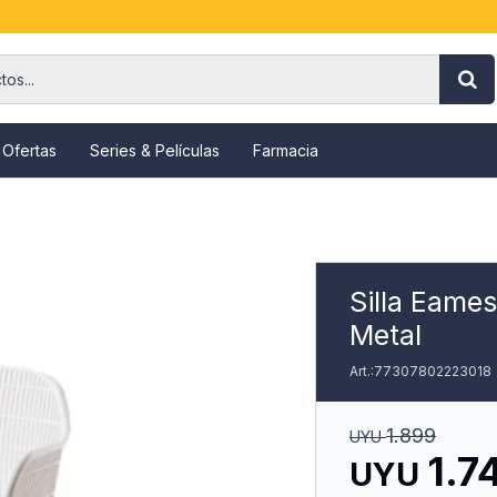
 Ofertas
Series & Películas
Farmacia
Silla Eame
Metal
77307802223018
1.899
UYU
1.7
UYU