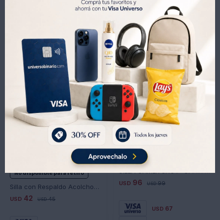
Peso máximo: Soporta hasta 145 kg (uso recomendado 130
kg)
Alta durabilidad: Materiales premium, resistentes al desgaste
y diseñados para uso prolongado
Productos que te pueden interesar
Funciones adicionales:
- Respaldo reclinable entre 90° y 135°
- Diseño ergonómico con soporte completo para cabeza,
espalda y piernas
- Giro 360°
Medidas de la silla (aprox.):
- Altura ajustable del asiento: 40 – 48 cm
- Ancho del respaldo: 51 cm
- Alto del respaldo: 75 cm
- Ancho del asiento: 48 cm
- Profundidad del asiento: 52 cm
SILLA GAMER SHOT- CAHIR - E100 COLOR NEGRO
No disponible para retiro
96
USD
99
USD
Silla con Respaldo Acolchonada Patas Cromadas 826-2 - NEGRO
42
USD
45
USD
67
USD