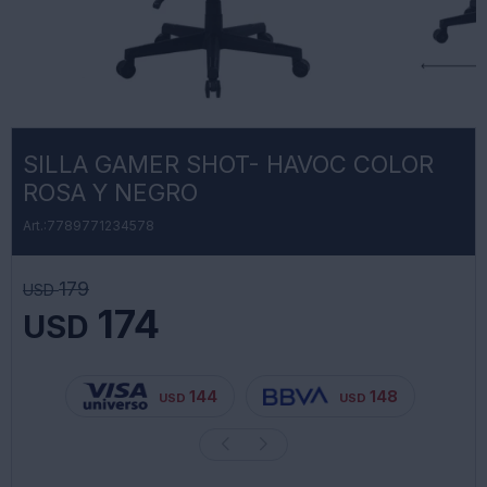
SILLA GAMER SHOT- HAVOC COLOR
ROSA Y NEGRO
7789771234578
179
USD
174
USD
144
148
USD
USD