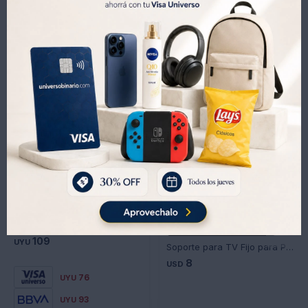
Productos que te pueden interesar
Soporte Vehicular Roca To Go Tipo Pinza Para Ventilación Ub - GRIS
No disponible para retiro
109
UYU
Soporte para TV Fijo para Pared LED STENXF321443
8
USD
76
UYU
93
UYU