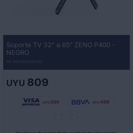
Soporte TV 32" a 65" ZENO P400 -
NEGRO
4003264004452
809
UYU
566
688
UYU
UYU
Ver planes de cuotas hasta en 12 cuotas sin recargo