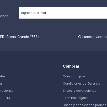
ienda.
R (Arenal Grande 1763)
Lunes a viernes

Comprar
ales
Cómo comprar
ar
Condiciones de Garantía
oluciones
Envíos y devoluciones
520013
Términos legales
Bases y condiciones promoc