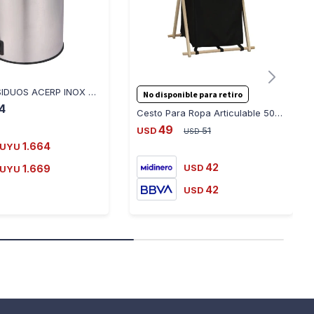
TARRO RESIDUOS ACERP INOX 20LT SAFIRA 12121008229
No disponible para retiro
4
Cesto Para Ropa Articulable 50cm X 43cm X 76cm Bambú Tela
49
USD
51
USD
1.664
UYU
42
1.669
USD
UYU
42
USD