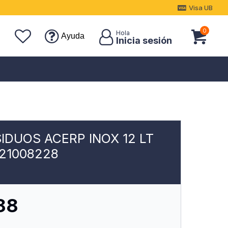
Visa UB
0
Ayuda
IDUOS ACERP INOX 12 LT
121008228
88