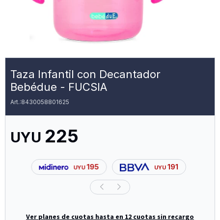
Taza Infantil con Decantador
Bebédue - FUCSIA
8430058801625
225
UYU
195
191
UYU
UYU
Ver planes de cuotas hasta en 12 cuotas sin recargo