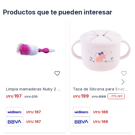
Productos que te pueden interesar
Limpia mamaderas Nuby 2 en 1 - ROSA
Taza de Silicona para Snacks - ELEFANTE
197
199
UYU
210
UYU
899
77
UYU
UYU
167
169
UYU
UYU
167
169
UYU
UYU