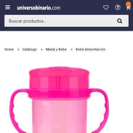
0

Home
Catálogo
Mamá y Bebé
Bebé alimentación