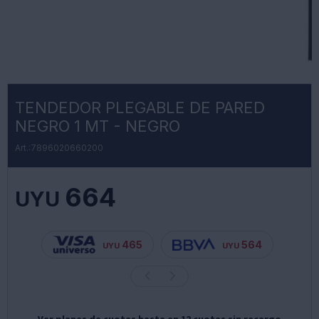
TENDEDOR PLEGABLE DE PARED
NEGRO 1 MT - NEGRO
7896020660200
664
UYU
465
564
UYU
UYU
Ver planes de cuotas hasta en 12 cuotas sin recargo