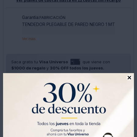
Garantia:
FABRICACIÓN
TENDEDOR PLEGABLE DE PARED NEGRO 1 MT
Ver mas
Saca gratis tu
Visa Universo
que viene con
$1000 de regalo
y
30% OFF todos los jueves.
SOLO CON LA CÉDULA , GRATIS POR 1 AÑO .
SOLICITALA AQUÍ





Métodos y costos de envíos