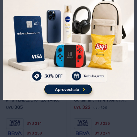
Productos que te pueden interesar
MINI TENDEDERO RECTANGULAR PLEGABLE NEGRO
Quitamanchas en Aerosol Melville 180ML
305
322
UYU
UYU
329
UYU
214
225
UYU
UYU
259
274
UYU
UYU