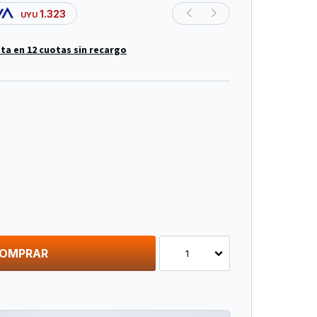
1.323
UYU
ta en 12 cuotas sin recargo
on Botón
OMPRAR
1