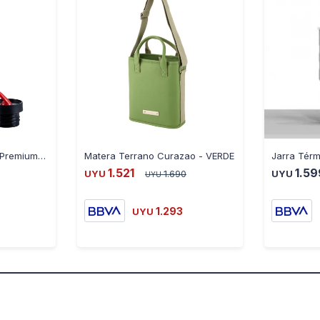
Termo Terrano 750ML Premium - AZUL
Matera Terrano Curazao - VERDE
1.521
1.59
UYU
1.690
UYU
UYU
1.293
UYU