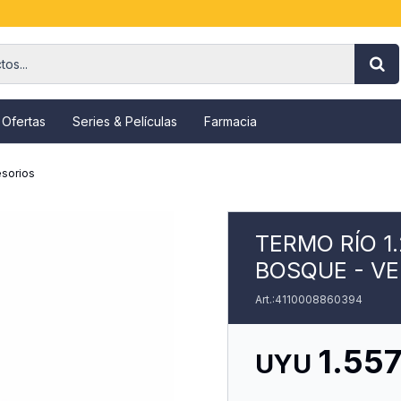
 Ofertas
Series & Películas
Farmacia
sorios
TERMO RÍO 1
BOSQUE - V
4110008860394
1.55
UYU