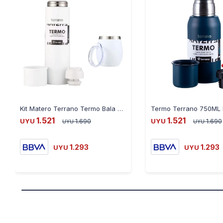
Kit Matero Terrano Termo Bala 750ML + Mate - BLANCO
1.521
1.521
UYU
1.690
UYU
1.690
UYU
UYU
1.293
1.293
UYU
UYU