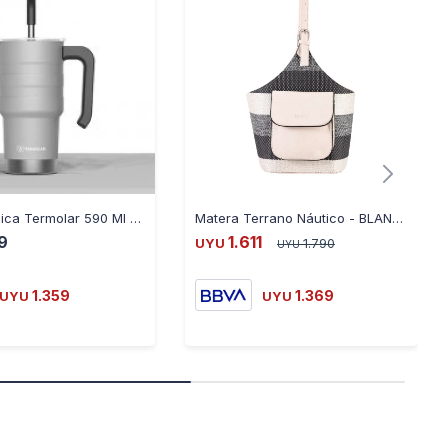
Jarra Térmica Termolar 590 Ml con Sorbito - GRIS
Matera Terrano Náutico - BLANCO-NEGRO
9
1.611
UYU
1.790
UYU
1.359
1.369
UYU
UYU