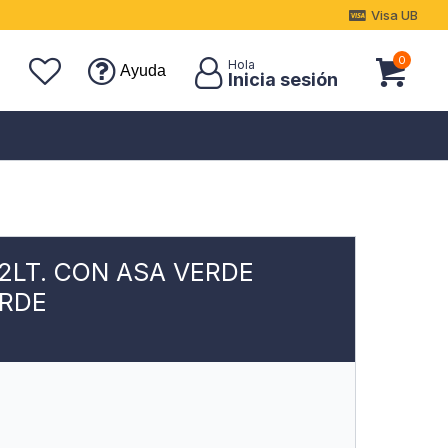
Visa UB
0
Ayuda
.2LT. CON ASA VERDE
ERDE
7