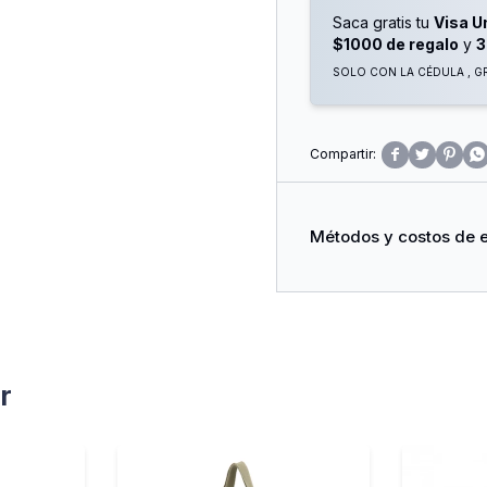
Saca gratis tu
Visa U
$1000 de regalo
y
3
SOLO CON LA CÉDULA , GR




Métodos y costos de 
r