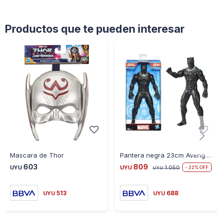
Productos que te pueden interesar
Mascara de Thor
Pantera negra 23cm Avenger figura superheore
603
809
UYU
UYU
1.050
22
UYU
513
688
UYU
UYU