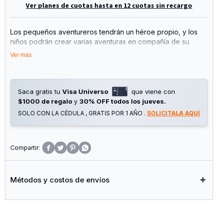
Ver planes de cuotas hasta en 12 cuotas sin recargo
Los pequeños aventureros tendrán un héroe propio, y los
niños podrán crear varias aventuras en compañía de su
héroe o villano favorito. Muñeco Thanos Composición de
Ver mas
PVC no tóxico.
Altura: 56cm.
Saca gratis tu
Visa Universo
que viene con
Edad recomendada +4.
$1000 de regalo
y
30% OFF todos los jueves.
SOLO CON LA CÉDULA , GRATIS POR 1 AÑO .
SOLICITALA AQUÍ




Métodos y costos de envíos