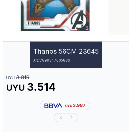
Thanos 56CM 23645
7899347605886
3.819
UYU
3.514
UYU
2.987
UYU