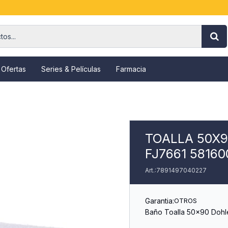
 Ofertas
Series & Películas
Farmacia
TOALLA 50X
FJ7661 5816
7891497040227
Garantia:
OTROS
Baño Toalla 50x90 Dohl