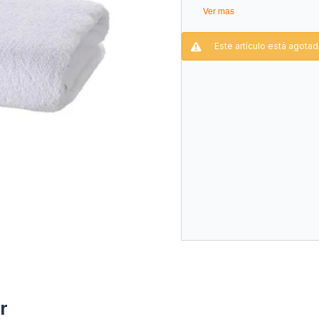
Ver mas
Este artículo está agotad
r