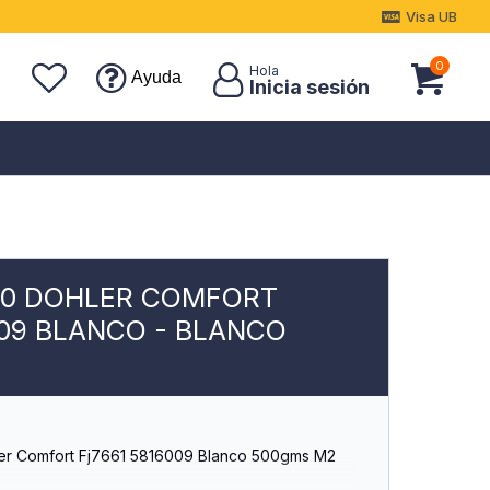
Visa UB
0
Ayuda
90 DOHLER COMFORT
009 BLANCO - BLANCO
er Comfort Fj7661 5816009 Blanco 500gms M2