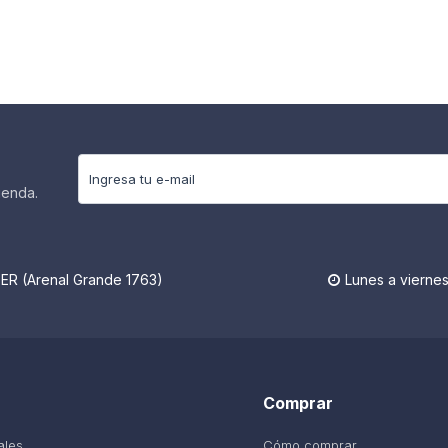
ienda.
R (Arenal Grande 1763)
Lunes a viernes

Comprar
ales
Cómo comprar