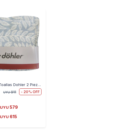
Juego de Toallas Dohler 2 Piezas Prisma Estampada Nature
20
911
UYU
579
UYU
615
UYU