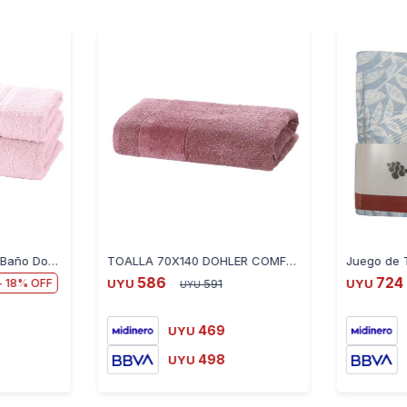
Juego de Toallas para Baño Dohler 2 Piezas - ROSA
TOALLA 70X140 DOHLER COMFORT FJ7661 5815975 ROSA FUERTE - ROSA-OSCURO
586
724
18
UYU
591
UYU
UYU
469
UYU
498
UYU