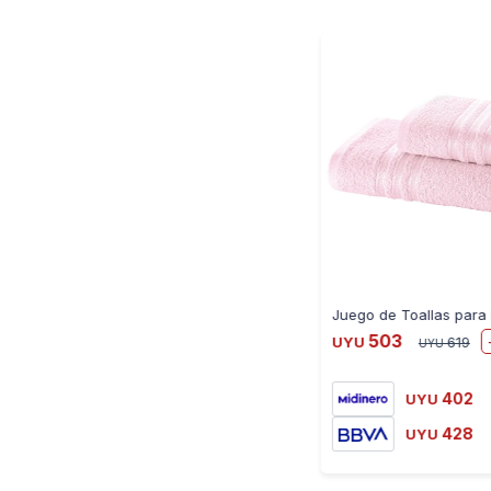
503
UYU
619
UYU
402
UYU
428
UYU