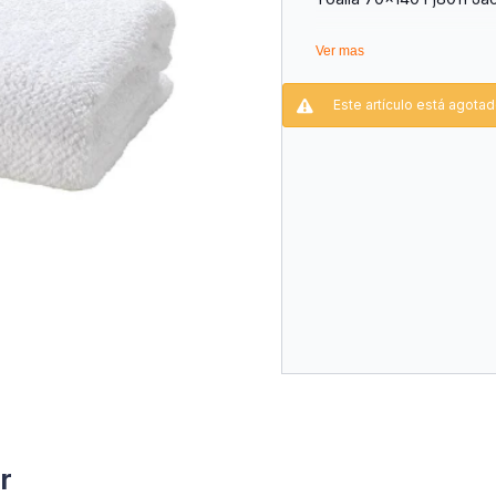
Ver mas
Este artículo está agotad
r