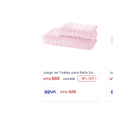
Juego de Toallas para Baño Dohler 2 Piezas - ROSA
503
18
UYU
619
U
UYU
428
UYU