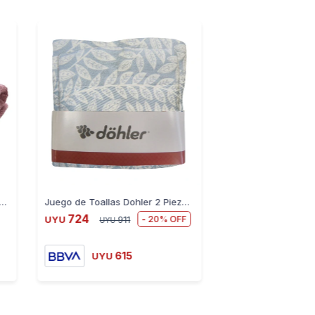
0 DOHLER COMFORT FJ7661 5815975 ROSA FUERTE - ROSA-OSCURO
Juego de Toallas Dohler 2 Piezas Prisma Estampada Nature
724
20
UYU
911
UYU
615
UYU