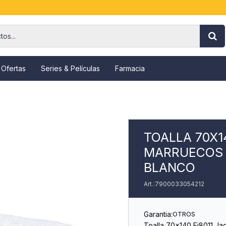
 Ofertas
Series & Películas
Farmacia
TOALLA 70X1
MARRUECOS 3
BLANCO
7900033054212
Garantia:
OTROS
Toalla 70x140 Fj8011 J