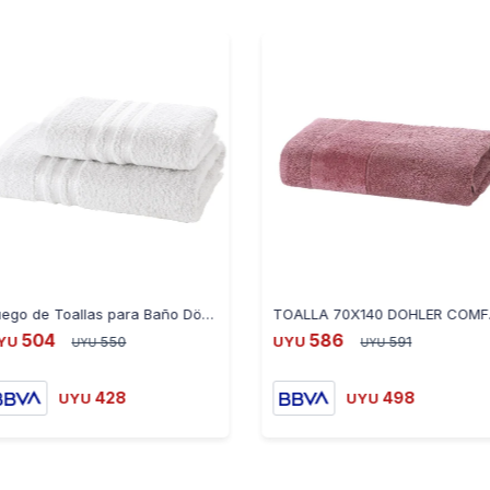
Juego de Toallas para Baño Döhler Priori 2 Piezas - BLANCO
TOALLA 70X14
504
586
YU
550
UYU
591
UYU
UYU
428
498
UYU
UYU