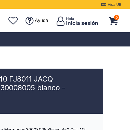
Visa UB
0
Ayuda
40 FJ8011 JACQ
0008005 blanco -
acq Marruecos 30008005 Blanco 450 Gms M2