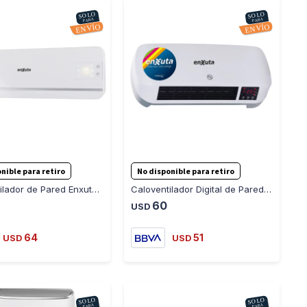
-
+
-
+
nible para retiro
No disponible para retiro
Caloventilador de Pared Enxuta CVENXP3520
Caloventilador Digital de Pared Enxuta CVENXD3520
60
USD
64
51
USD
USD