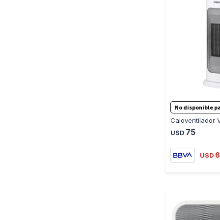
No disponible pa
75
USD
6
USD