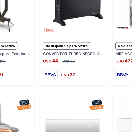
-
+
-
+
ra retiro
No disponible para retiro
No dispo
Estufa de Pellets para Exterior - NEGRO
CONVECTOR TURBO NEGRO KS-CON2101T - NEGRO
44
47
190
USD
46
USD
USD
51
37
USD