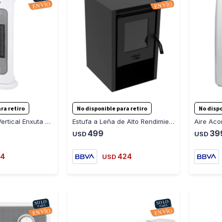
-
+
-
+
ra retiro
No disponible para retiro
No dispo
Caloventilador Vertical Enxuta CVENXV3520
Estufa a Leña de Alto Rendimiento Enxuta EENXAR47
499
39
USD
USD
4
424
USD