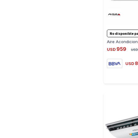
No disponible pa
959
USD
USD
8
USD