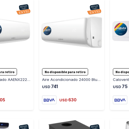
-
+
-
+
ra retiro
No disponible para retiro
No dispo
Aire Acondicionado AAENX222 12000 Btu Eficiencia C
Aire Acondicionado 24000 Btu con Gas R32 Enxuta AAENX222
741
75
USD
USD
05
630
USD