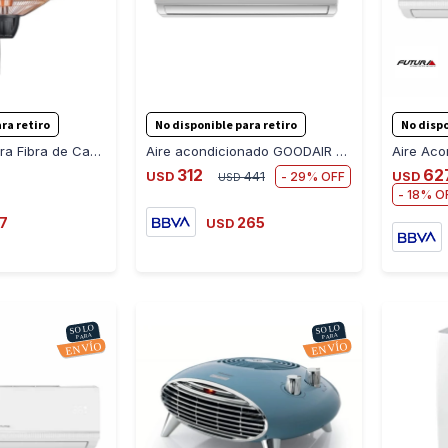
-
+
-
+
ra retiro
No disponible para retiro
No dispo
Calentador Futura Fibra de Carbono para Colgar CFC1500
Aire acondicionado GOODAIR GAEZ09 9.000 BTU on/off Ub
312
62
29
USD
441
USD
USD
18
7
265
USD