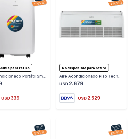
-
+
-
+
nible para retiro
No disponible para retiro
Aire Acondicionado Portátil Smart 9000 Btu AAENXP3S
Aire Acondicionado Piso Techo Invert Smart 60000 Btu AAENXIPT2S
9
2.679
USD
339
2.529
USD
USD