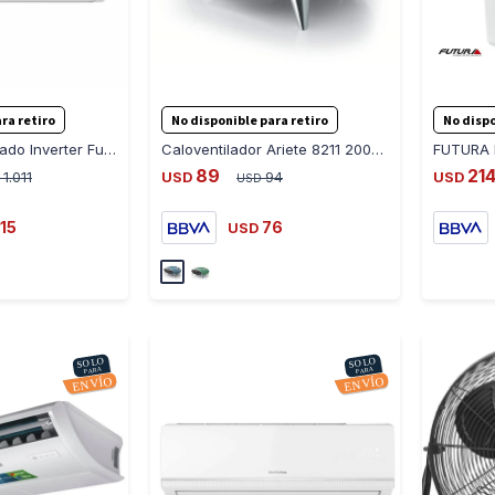
-
+
-
+
ra retiro
No disponible para retiro
No dispo
Aire Acondicionado Inverter Futura FUT-IN24-A 24000 Btu
Caloventilador Ariete 8211 2000W Universo Binario - AZUL
89
21
1.011
USD
94
USD
USD
15
76
USD