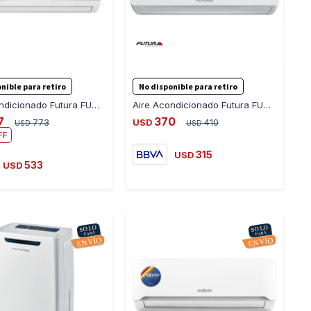
-
+
-
+
nible para retiro
No disponible para retiro
Aire Acondicionado Futura FUT-AC18ST-INV 18000 Btu
Aire Acondicionado Futura FUT-12AASUIT-ON 12000BTU
7
370
773
USD
410
USD
USD
315
USD
533
USD