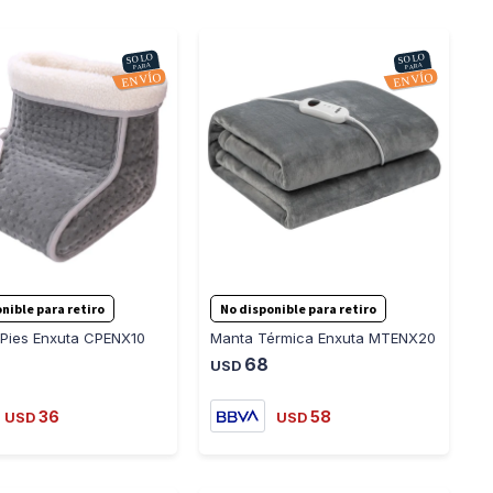
-
+
-
+
nible para retiro
No disponible para retiro
 Pies Enxuta CPENX10
Manta Térmica Enxuta MTENX20
68
USD
36
58
USD
USD