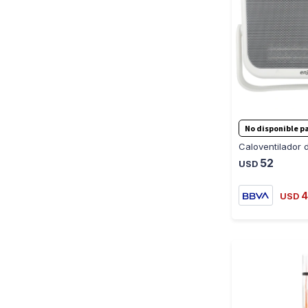
No disponible pa
52
USD
4
USD