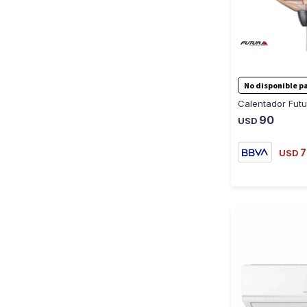
No disponible pa
90
USD
7
USD