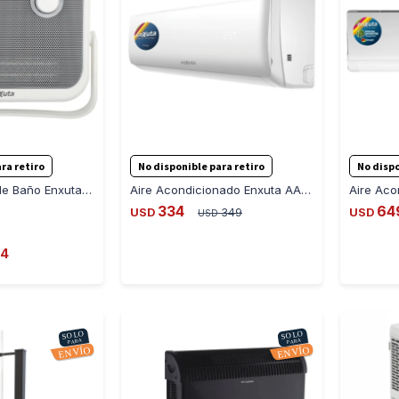
-
+
-
+
ra retiro
No disponible para retiro
No dispo
Caloventilador de Baño Enxuta CVENXB3520
Aire Acondicionado Enxuta AAENX222 9000 BTU - BLANCO
334
64
USD
349
USD
USD
4