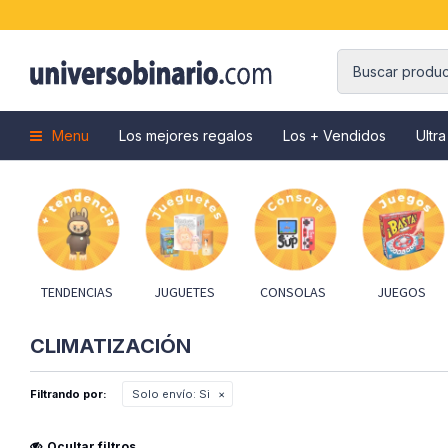
Menu
Los mejores regalos
Los + Vendidos
Ultra
TENDENCIAS
JUGUETES
CONSOLAS
JUEGOS
CLIMATIZACIÓN
Filtrando por:
Solo envío:
Si
Ocultar filtros