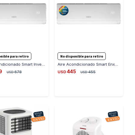
-
+
-
+
nible para retiro
No disponible para retiro
Aire Acondicionado Smart Inverter AAENXI222S 18000 - BLANCO
Aire Acondicionado Smart Enxuta AAENXI222S Inverter 12000 - BLANCO
9
445
678
USD
455
USD
USD