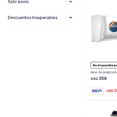
Solo envío
Descuentos Insuperables
No disponible pa
359
USD
3
USD