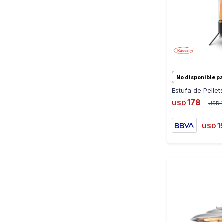
No disponible pa
178
USD
USD
1
USD