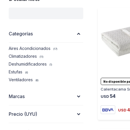
Categorías
Aires Acondicionados
(17)
Climatizadores
(11)
Deshumidificadores
(1)
Estufas
(4)
Ventiladores
(6)
No disponible pa
54
Marcas
USD
4
USD
Precio
(UYU)