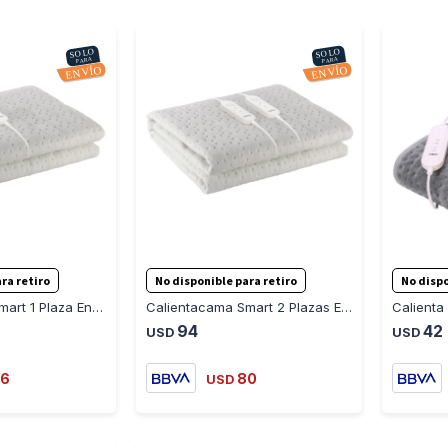
-
+
-
+
ra retiro
No disponible para retiro
No dispo
Calientacama Smart 1 Plaza Enxuta CCENX10S
Calientacama Smart 2 Plazas Enxuta CCENX20S
Calienta
94
42
USD
USD
6
80
USD