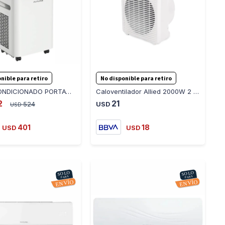
-
+
-
+
nible para retiro
No disponible para retiro
AIRE ACONDICIONADO PORTATIL FUTURA FUT-AP12FC - BLANCO
Caloventilador Allied 2000W 2 Niveles
2
21
524
USD
USD
401
18
USD
USD