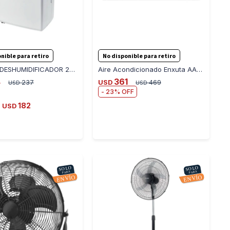
-
+
-
+
nible para retiro
No disponible para retiro
FUTURA DESHUMIDIFICADOR 20 LTS. - BLANCO
Aire Acondicionado Enxuta AAENX9 12000 BTU
4
361
237
USD
469
USD
USD
23
182
USD