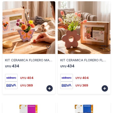
-
+
-
+
KIT CERAMICA FLORERO MARIPOSA DAVINCI
KIT CERAMICA FLORERO FLOR DAVINCI
434
434
UYU
UYU
404
404
UYU
UYU
369
369
UYU
UYU

