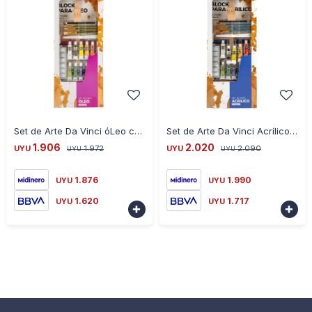
-
+
-
+
Set de Arte Da Vinci óLeo con Caballete 22 Piezas
Set de Arte Da Vinci Acrílico con Caballete 22 Piezas
1.906
2.020
UYU
1.972
UYU
2.090
UYU
UYU
1.876
1.990
UYU
UYU
1.620
1.717
UYU
UYU

