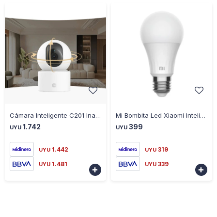
-
+
-
+
Cámara Inteligente C201 Inalámbrica 360° 1080p Visión Noct.
Mi Bombita Led Xiaomi Inteligente 26690
1.742
399
UYU
UYU
1.442
319
UYU
UYU
1.481
339
UYU
UYU

